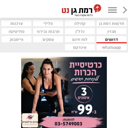
חדשות רמת גן
קהילה
פלילי
צרכנות
מגזין
נדל"ן
תרבות ובידור
פוליטיקה
דרושים
לוח חינם
עסקים
פייסבוק
whatsapp
אינדקס