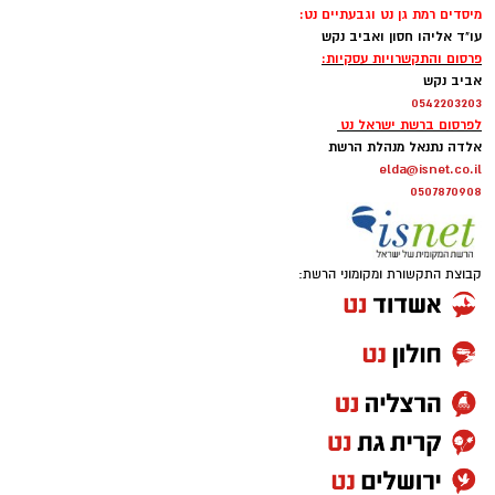
מיסדים רמת גן נט וגבעתיים נט:
עו"ד אליהו חסון ואביב נקש
פרסום והתקשרויות עסקיות:
אביב נקש
0542203203
לפרסום ברשת ישראל נט
אלדה נתנאל מנהלת הרשת
elda@isnet.co.il
0507870908
קבוצת התקשורת ומקומוני הרשת: