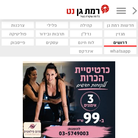
חדשות רמת גן
קהילה
פלילי
צרכנות
מגזין
נדל"ן
תרבות ובידור
פוליטיקה
דרושים
לוח חינם
עסקים
פייסבוק
whatsapp
אינדקס