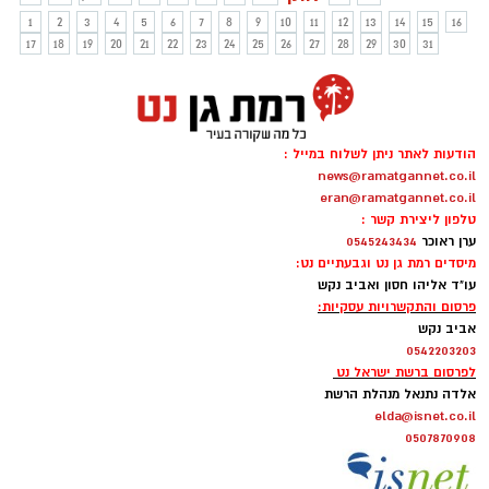
המצמרר ״החיים ממשיכים״
1
2
3
4
5
6
7
8
9
10
11
12
13
14
15
16
17
18
19
20
21
22
23
24
25
26
27
28
29
30
31
הודעות לאתר ניתן לשלוח במייל :
news@ramatgannet.co.il
eran@ramatgannet.co.il
טלפון ליצירת קשר :
ערן ראוכר
0545243434
מיסדים רמת גן נט וגבעתיים נט:
עו"ד אליהו חסון ואביב נקש
פרסום והתקשרויות עסקיות:
אביב נקש
0542203203
לפרסום ברשת ישראל נט
אלדה נתנאל מנהלת הרשת
elda@isnet.co.il
0507870908