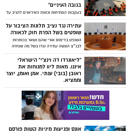
בגובה העיניים"
בעקבות המתיחות וכוונת האיראנים להגיב על
החיסול של הבכירים בדמשק, בפיקוד העורף
מרעננים את ההנחיות לציוד לשעת חירום.
עתירה נגד נציב תלונות הציבור על
הרשימה המלאה והנחיות נוספות
שופטים בשל הפרת חוק לכאורה
השופט בדימוס אורי שהם נשאר בכותרות:
לבג״צ הוגשה עתירה נגדו בשל מה שנחזה
כהפרת חוק נציב תלונות הציבור על שופטים
"ליאונרדו דה וינצ'י" הישראלי
איננו. מאות ליוו למנוחות את
ראובן (בובי) ענתי. אמן ואומן, יוצר
וממציא.
"סבא, תתקן לי את הבלון שהתפוצץ"... כך
ביקש בילדותו מראובן (בובי) ענתי, נועם נכדו.
כי סבא ידע לתקן ה כ ל ! מאות ליוו למנוחת
עולמים את האדם שקורות חייו המרתקים,
עיסוקיו וכשרונותיו הרבים וליבו הרחב- יכלו
להספיק לעשרה אנשים, לפחות... האיש
שילדותו באיטליה הפשיסטית, כשמשפחתו
אונס ופגיעות מיניות קשות פורסם
מסתתרת מפניהם במערה, מתוארת בסרט