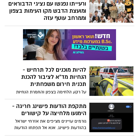
ורעייתו נפגשו עם נציגי הדבוראים
המצמרר ״החיים ממשיכים״
ומועצת הדבש מקו העימות בצפון
וממרחב עוטף עזה
לרגל ראש השנה נשיא המדינה יצחק הרצוג
ורעייתו מיכל, אירחו היום בבית הנשיא,
דבוראים מקו העימות בצפון ומאזור עוטף
עזה, ונציגי מועצת הדבש. למפגש הצטרפו
תלמידי מגמת דבוראות מאופקים וילדי קיבוץ
נירים שהכינו אגרות ברכה לחג.
להיות מוכנים לכל תרחיש -
הנחיות מד"א לציבור להכנת
תכנית חירום משפחתית
על רקע הלחימה בצפון והחמרת הנחיות
פיקוד העורף בקו חיפה צפונה - ארגון
ההצלה הלאומי מד"א מוציא הנחיות לציבור
מתקפת הודעות פישינג חריגה -
להכנת תכנית חירום משפחתית והנחיות לסיוע
הימנעו מלחיצה על קישורים
ראשוני לנפגעים
גורמים עויינים מציפים את אזרחי ישראל
בהודעות פישינג. אנא אל תפתחו הודעות
ממקור לא ידוע