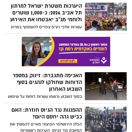
ברשימת המפלגה לכנסת ה-26 בפריימריז
היערכות משטרת ישראל למרתון
הקרובים
תל אביב 2026: כ-1,000 שוטרים
ולוחמי מג"ב יאבטחו את האירוע
עשרות אלפי רצים צפויים להשתתף במרוץ
שיתקיים ביום שישי, 27.2.2026
האכיפה מתגברת: זינוק במספר
הדוחות שחולקו לנהגים בסוף
השבוע האחרון
בסוף השבוע נרשמו עשרות דוחות על שימוש
בטלפון בזמן נהיגה, עבירות כלפי הולכי רגל
ורוכבי כלים חשמליים בערי מרחב דן
ההפגנות נגד הגיוס חוזרת: האם
כביש גהה יחסם היום?
הפלג הירושלמי הקיצוני מאיים להמשיך את
המאבק נגד הגיוס. הערכות ראשוניות