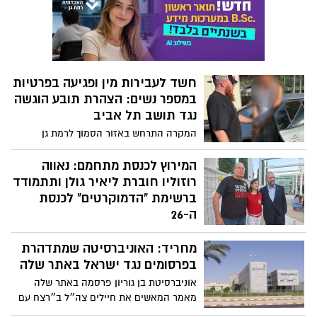
למנוחת עולמים
חשד לעבירות מין ופגיעה בפרטיות
במספר נשים: הצהרת תובע הוגשה
נגד תושב תל אביב
המקרה התרחש באזור הסמוך לרמת גן
ומעורר עניין בקרב תושבי האזור. המשטרה
הודיעה כי בתום חקירה שניהלו חוקרי תחנת
המירוץ לכנסת מתחמם: נאווה
לב תל אביב, הוגשה הצהרת תובע נגד החשוד
רוזוליו חוברת ליאיר גולן ותתמודד
לקראת הגשת כתב אישום.
ברשימת "הדמוקרטים" לכנסת
ה-26
עו"ד ורו"ח נאווה רוזוליו, ממובילות המאבק
מחריד: האוניברסיטה שמתדהרת
להחלפת הממשלה ואחת הדמויות הבולטות
והמשפיעות ביותר בגל המחאות האזרחיות
בפרסומים נגד ישראל באתר שלה
בישראל בשנים האחרונות, הודיעה לאחרונה
אוניברסיטת בן גוריון פרסמה באתר שלה
רשמית על הצטרפותה למפלגת "הדמוקרטים"
מאמר המאשים את חיילים צה״ל ב״רצח עם
בראשות יאיר גולן. רוזוליו תתמודד על מקום
בעזה״ וטוענת שמדובר בתקלה טכנית