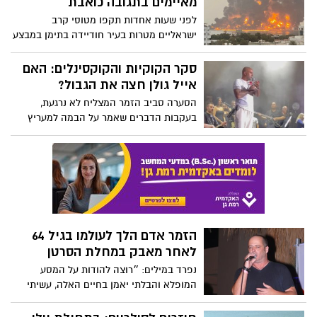
מאיימים בתגובה כואבת
סמ"ר תומר אחימס, סמל קיריל ברודסקי ז"ל
לפני שעות אחדות תקפו מטוסי קרב
ורס"ם במילואים רביד אריה כץ ז"ל ממרחב
ישראליים מטרות בעיר חודיידה בתימן במבצע
חאן יונס במבצע של אוגדה 98
שקיבל את השם "יד ארוכה". התקיפה היא
התגובה הישראלית לכטב"ם שהתפוצץ בלילה
סקר הקוקיות והקוקסינלים: האם
שבין חמישי לשישי בתל אביב וגרם להרוג
אייל גולן חצה את הגבול?
ופצועים. על פי הדיווחים, כ-20 מטוסים קרב
הסערה סביב הזמר המצליח לא נרגעת,
בלווי מטוס תדלוק השתתפו בתקיפה. כל
בעקבות הדברים שאמר על הבמה למעריץ
מטוסינו שבו בשלום. החות'ים כבר מאיימים
שזרק עליו בקבוק מים
בתגובה על התגובה
הזמר אדם הלך לעולמו בגיל 64
לאחר מאבק במחלת הסרטן
נפרד במילים: ״רוצה להודות על המסע
המופלא והבלתי יאמן בחיים האלה, עשיתי
המון, הייתי טוטאלי, הלכתי עד הקצה בכל
דבר״