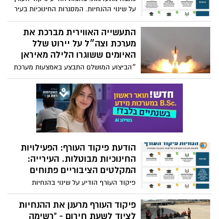
לבדוק התאמה/לתרומה, היכנסו
על שינוי ההנחיות. המסגרות החינוכיות בעיר
צפויות לפעול החל מהשעה 10:00 - כל
הפרטים בפנים
התעשייה האווירית מברכת את
מערכת וצה״ל על יירוט שלל
האיומים ששוגרו הלילה מאיראן
״הביצוע המושלם התבצע באמצעות מערכת
ההגנה הרב שכבתית של התעשיות
הביטחוניות הישראליות״
הודעת פיקוד העורף: הפעילויות
החינוכיות מבוטלות. העירייה:
המקלטים הציבוריים פתוחים
פיקוד העורף הודיע על שינוי בהנחיות
להתנהלות הציבור בכל המדינה. תוגבל
התקהלות מעל 1,000 אנשים. מרכזי היום
פיקוד העורף מרענן את ההנחיות
לקשיש ומועדוני המבוגרים יהיו סגורים
לציוד לשעת חירום - "רשימה