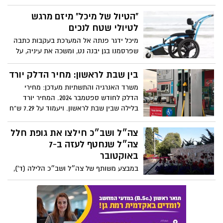
הארץ - זמן קצר אחר כך נשמעו ונצפו שובלי
טיל חץ בשמיים. דובר צה"ל עדכן כי מדובר
"הטיול של מיכל" מיזם מרגש
בטיל בליסטי שנורה מתימן לעבר ישראל וכי
לטיולי שטח לנכים
קולות הנפץ הם מניסיונות היירוט. הדיווח הוא
מיכל ידגר פנתה אל המערכת בעקבות כתבה
על נפילה באזור לוד. לפי שעה אין שינוי
שפרסמנו בגן יבנה נט, ומשכה את עיניה, על
בהנחיות פיקוד העורף
ריטה גוסק הי"ד, מגן יבנה. ריטה נרצחה
בנובה וציוריה מוצגים בתערוכה בחצור. "יש
בין שבת לראשון: מחיר הדלק יורד
אצלכם המון המון משפחות שפונו מהעוטף
משרד האנרגיה והתשתיות מעדכן: מחירי
לגן יבנה. אני רוצה לעודד אותן בהתמודדות
הדלק לחודש ספטמבר 2024. המחיר יורד
עם המציאות שנכפתה עליהם." היא מדגישה
בלילה שבין שבת לראשון. ויעמוד על 7.29 ש"ח
לליטר - ירידה של 19 אג' לליטר בנזין
צה״ל ושב״כ חילצו את גופת חלל
צה״ל שנחטף לעזה ב-7
באוקטובר
במבצע משותף של צה״ל ושב״כ הלילה (ד'),
חילצו כוחות צה״ל את חלל צה״ל שנחטף ב-7
באוקטובר, משטח רצועת עזה לשטח מדינת
ישראל