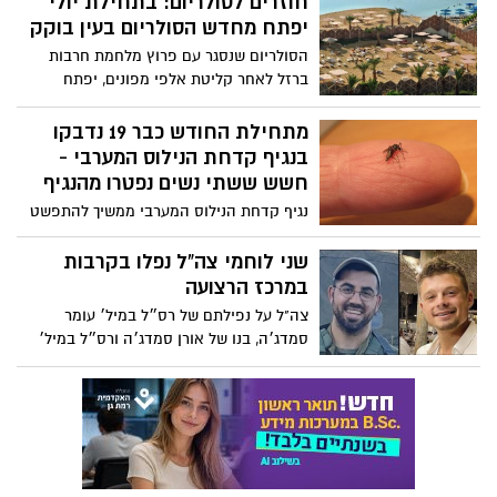
חוזרים לסולריום: בתחילת יולי
יפתח מחדש הסולריום בעין בוקק
הסולריום שנסגר עם פרוץ מלחמת חרבות
ברזל לאחר קליטת אלפי מפונים, יפתח
מחדש בתחילת יולי
מתחילת החודש כבר 19 נדבקו
בנגיף קדחת הנילוס המערבי -
חשש ששתי נשים נפטרו מהנגיף
נגיף קדחת הנילוס המערבי ממשיך להתפשט
ברחבי הארץ, ומתחילת החודש כבר דווח על
19 שנדבקו בנגיף והזדקקו לאישפוז כאשר
שני לוחמי צה”ל נפלו בקרבות
שלושה מהם מונשמים. במשרד הבריאות
במרכז הרצועה
בודקים אם שתי קשישות שנפטרו בסוף
צה"ל על נפילתם של רס״ל במיל׳ עומר
השבוע, נשאו את הנגיף שמועבר מעקיצת
סמדג׳ה, בנו של אורן סמדג׳ה ורס״ל במיל׳
יתוש הטיגריס האסייתי. אלו סימני המחלה
סעדיה יעקב דרעי מפגיעת פצמ״ר במרכז
וכך תמנעו מעקיצת היתוש
רצועת עזה