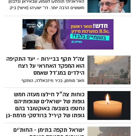
האיראנית? תופתעו לשמוע שבאיראן ובלבנון
באשדוד פתיחת מקלטים בכל רחבי העיר. שר
חוששים הרבה יותר. דר' ישעיהו (אישי) ביק
הביטחון הכריז על מצב מיוחד בעורף מגוש דן
במאמר על המצב במזרח התיכון
צפונה
צה"ל תקף בביירות - יעד התקיפה
הוא המפקד האחראי על רצח
הילדים במג'דל שאמס
חאג' מוחסן, בכיר חיזבאללה, הותקף
בדאחייה בביירות. צה"ל לקח אחריות על
התקיפה הממוקדת ביירות, של "המפקד
כוחות צה״ל חילצו מעזה חמש
האחראי לרצח הילדים במג׳דל שאמס והרג
גופות של ישראלים שגופותיהם
אזרחים ישראלים רבים"
נחטפו בשבעה באוקטובר בהם
גופתו של קיריל ברודסקי מרמת-גן
השמועות במהלך היום נכונות - צה״ל ושב״כ
ישראל תקפה בתימן - החות'ים
חילצו את החטופה שנרצחה מיה גורן, ואת
החללים החטופים רס"ר (מיל') אורן גולדין,