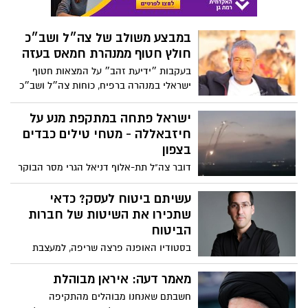
במבצע משולב של צה״ל ושב״כ
חולץ חטוף ממנהרת חמאס בעזה
בעקבות ״ידיעת זהב״ על המצאות חטוף
ישראלי במנהרה ברפיח, כוחות צה״ל ושב״כ
הצליחו לחלץ את החטוף פרחאן קאדי,
שנחטף בשבעה באוקטובר
ישראל פתחה במתקפת מנע על
חיזבאללה - מטחי טילים כבדים
בצפון
דובר צה"ל תת-אלוף דניאל הגרי מסר הבוקר
(יום ראשון), קצת לפני השעה 05:00, כי הצבא
פתח במתקפת מנע נגד יעדים שמהם
עשיתם ביטוח לעסק? כדאי
חיזבאללה תכנן לשגר טילים ורקטות לעבר
שתכירו את השיטות של חברות
מדינת ישראל הבוקר. דניאל הגרי ציין כי
הביטוח
המתקפה של ארגון הטרור צפויה בקרוב,
בסטודיו האופנה פרצה שריפה, למעצבת
ובלבנון מדווחים על עשרות תקיפות של צה"ל
נגרם נזק עתק בכחצי מיליון שקלים, אך חברת
כדי לשבש אותה. חיזבאללה החל בירי טילים
'מגדל' פיצתה אותה בחלק מזערי, בטענה
מאמר דעה: איראן מבוהלת
מסיבי על הצפון. הפעילות בנתב"ג הופסקה
שהעסק שלה "כושל" ושהמלאי שלה "מת"
חשבתם שאנחנו מבוהלים מהתקיפה
ותחזור לפעילות החל מהשעה 7:00 בבוקר.