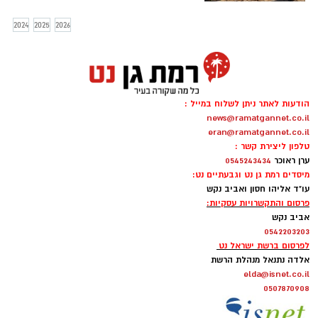
האחרונים במחבלים וחילץ תחת אש לוחמים
ופצעים שנלכדו. תיעוד מהקרב בו נפל אוריאל
2024
2025
2026
סילברמן ז"ל
הודעות לאתר ניתן לשלוח במייל :
news@ramatgannet.co.il
eran@ramatgannet.co.il
טלפון ליצירת קשר :
ערן ראוכר
0545243434
מיסדים רמת גן נט וגבעתיים נט:
עו"ד אליהו חסון ואביב נקש
פרסום והתקשרויות עסקיות:
אביב נקש
0542203203
לפרסום ברשת ישראל נט
אלדה נתנאל מנהלת הרשת
elda@isnet.co.il
0507870908