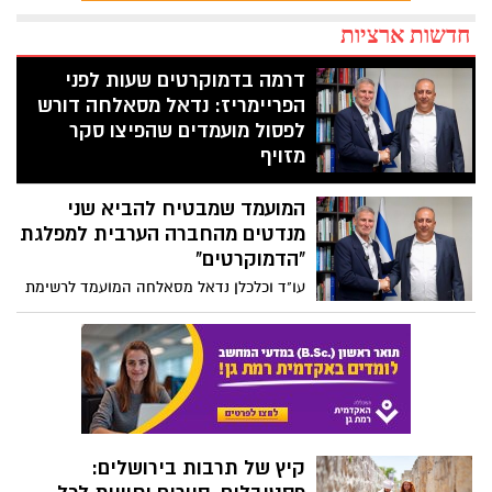
חדשות ארציות
דרמה בדמוקרטים שעות לפני
הפריימריז: נדאל מסאלחה דורש
לפסול מועמדים שהפיצו סקר
מזויף
פנייה דחופה שוגרה ליו"ר המפלגה יאיר גולן
המועמד שמבטיח להביא שני
בדרישה להדיח לאלתר את אמיר חניפס
ועאיד בדיר בטענה ל"ניסיון לגניבת בחירות".
מנדטים מהחברה הערבית למפלגת
בעקבות איום משפטי, אתר "פאנט" וכלי
"הדמוקרטים"
תקשורת נוספים כבר החלו להסיר את
עו"ד וכלכלן נדאל מסאלחה המועמד לרשימת
הפרסומים הכוזבים
״הדמוקטרים״ מבטיח להביא שני מנדטים
מהחברה הערבית למפלגת הדמוקרטית
קיץ של תרבות בירושלים: