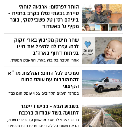
הותר לפרסום: ארבעה לוחמי
סיירת גבעתי נפלו בקרב ברפיח -
ביניהם רס"ן טל פשבילסקי, בוגר
מקיף ט' באשדוד
רס"ן טל פשבילסקי, סמ"ר איתן קרלסברון,
שחר תינוק מקיבוץ בארי זקוק
סמל אלמוג שלום וסמל יאיר לוין נהרגו
בפיצוץ, שאירע כשהכוח השליך מטענים לבניין
לכם: עזרו לנו להציל את חייו
בשאבורה, מה שגרם להפעלת זירת מטענים
בניתוח דחוף בארה"ב
קטלנית ולפיצוץ עז. 11 לוחמים נוספים נפצעו,
אחרי הטבח בקיבוץ בארי, המאבק ממשיך:
בהם כאלה שהיו מחוץ למבנה, ששייך לפעיל
שחר בן ה-4 חודשים זקוק לניתוח דחוף
טרור שמעורב בחטיפת שליט, וכנראה
להצלת חייו. הצטרפו למאבק ועזרו לו להגיע
נערכים לגל החום: המלצות מד״א
התחברה אליו מנהרה
לבית החולים בבוסטון, המקום הטוב ביותר
להתמודדות עם עומס החום
בעולם לניתוח קריטי זה. כל תרומה יכולה
הקיצוני
להציל חיים.
במהלך הימים הקרובים צפוי עומס חום כבד
עד קיצוני במרבית מהאזורים ברחבי הארץ,
המלצות להתמודדות בריאה ונכונה
בשבוע הבא - כביש 1 ייסגר
לתנועה בשל עבודות ברכבת
כביש 1 צפוי להיסגר מראשון עד שישי בשבוע
הבא בשעות הלילה בעקבות עבודות תשתית