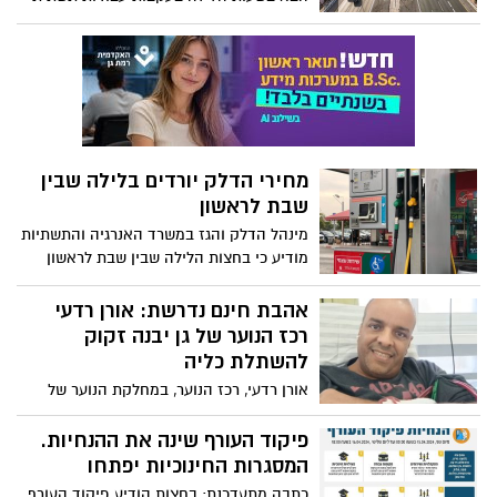
של הרכבת
מחירי הדלק יורדים בלילה שבין
שבת לראשון
מינהל הדלק והגז במשרד האנרגיה והתשתיות
מודיע כי בחצות הלילה שבין שבת לראשון
(02.06.2024) יעודכנו מחירי מוצרי הדלק
הנמצאים בפיקוח, הנמכרים לצרכן בתחנות
אהבת חינם נדרשת: אורן רדעי
הדלק
רכז הנוער של גן יבנה זקוק
להשתלת כליה
אורן רדעי, רכז הנוער, במחלקת הנוער של
מועצת גן יבנה, זקוק לעזרתכם! לפני מספר
ימים יצא אורן בפוסט מרגש, בו הוא מספר על
פיקוד העורף שינה את ההנחיות.
הצורך בהתחלת טיפולי דיאליזה ועל התקווה
המסגרות החינוכיות יפתחו
למצוא לו תורם מתאים. לפרטים כיצד ניתן
כתבה מתעדכנת: בחצות הודיע פיקוד העורף