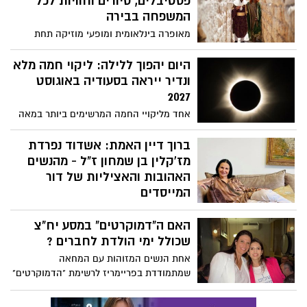
פסטיבלים, סיורים וחוויות לכל
המשפחה בבירה
מאופרה בינלאומית ומופעי מוזיקה תחת
כיפת השמיים, דרך סיורים על חומות העיר
העתיקה והרפתקאות במוזיאונים ועד
היום יהפוך ללילה: ליקוי חמה מלא
פסטיבל חדש - ירושלים מציעה קיץ של
ונדיר ייראה בסעודיה באוגוסט
אירועי תרבות לכל גיל
2027
אחד מליקויי החמה המרשימים ביותר במאה
ה־21 יגיע לאורך של יותר משש דקות, כאשר
אזורים בסעודיה, בהם מכה וג'דה, יחוו
ברוך דיין האמת: אשדוד נפרדת
החשכה באמצע היום ותופעות אסטרונומיות
מז'קלין בן שמחון ז"ל - מהנשים
נדירות.
האהובות והאציליות של דור
המייסדים
ז'קלין בן שמחון ז"ל, אלמנתו של שאול בן
האם ה"דמוקרטים" במסע יח"צ
שמחון ז"ל, אימם של אייל, גלית ורן, הלכה
לעולמה בגיל 84. במשך עשרות שנים הייתה
שכולל ימי הולדת לחברים ?
מהנשים הבולטות והאהובות באשדוד, סמל
אחת הנשים המזוהות עם המחאה
ליופי, לאצילות, לאירוח ולנתינה. הלווייתה
שמתמודדת בפריימריז לרשימת "הדמוקרטים"
תתקיים הערב (שלישי) בשעה 21:30 בחלקת
חגגה יום הולדת 40 שהפך למפגן כוח פוליטי
יקירי העיר בבית העלמין באשדוד, שם תובא
ומשפטי מרשים