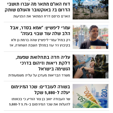
דוח האו"ם מתאר מה עברו תושבי
הדרמטי "שלשה אחים ומערה" (ואם טרם
הדרום ב7 באוקטובר והעולם שותק
ראיתם, עכשיו !) אבי בן דוד נפרד מידיד וותיק
ויקר בציטוט מדברי בנו נדב: "אדם טוב לב
האו"ם פרסם דו"ח המתאר את הפגיעות
ונדיב, נחוש לשנות, לשפר ולתקן כל דבר
המיניות שארעו במהלך ה-7 באוקטובר והשבי
משעונים, אופנועים, ועד העולם כולו"...
של תושבי הדרום . בדו"ח: המקומות בהם
עמרי ליפשיץ: "אמא בסדר, אבל
התרחשו האירועים המחרידים ביישובי הדרום
הלב שלה עוד שבוי בעזה"
בהם קיבוץ רעים, נחל עוז, קיבוץ בארי, כפר
רק במזל עמרי ליפשיץ שהה ברמת גן ולא
עזה כביש 232 ופסטיבל הנובה. בדוח מצוין
בקיבוץ ניר עוז במהלך השבת השחורה, אז
שב 7 באוקטובר התרחשו מעשי אלימות
הוריו נחטפו לעזה. כיום, הוא מספר לנו על
מינית, בהן אונס נשים כולל אונס קבוצתי
הקשיים, הגעשועים לאביו שעדיין מוחזק
עליה חדה בתחלואת שפעת,
ורציחתן בירי מטווח קצר בראש- אזהרה:
בשבי חמאס ועל אמו ששוחררה מהשבי
דלקת ריאות וזיהום בדרכי
הממצאים קשיים לקריאה ומכילים תיאורים
הנשימה בישראל
גרפיים.
משרד הבריאות מעדכן על עליה משמעותית
בתחלואה בשפעת ותחלואה בדרכי הנשימה
בכל רחבי הארץ. על פי נתוני משרד הבריאות,
בשורה לעובדים: שכר המינימום
מאות מאושפזים בבתי החולים
יעלה ל-5,880 שקל
שר העבודה יואב בן צור הודיע כי בכוונתו
להעלות את שכר המינימום ב-5.7% ל-5,880
שקל מאפריל הקרוב. "יוקר המחיה מאמיר