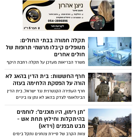
לשחקים ואנחנו חייבים להתאים את
משכורתם של העובדים בהתאם"
תקלה חמורה בבתי החולים:
מטופלים קיבלו מרשמי תרופות של
חולים אחרים
משרד הבריאות מעדכן על תקלה רחבת היקף
במערכת המחשבים שמשרתת את בתי
החולים הממשלתיים ואת בתי החולים של
חרף החששות: בית הדין בהאג לא
כללית. על פי ההערכות עשרות קיבלו מרשמי
הורה על הפסקת הלחימה בעזה
תרופות שגויים - אך ייתכן שההיקף רחב
חרף העתירה הקנטרנית נגד ישראל, בית הדין
הרבה יותר: "לא ברור אם מדובר בפריצת
הבינלאומי לצדק בהאג לא נתן צו ביניים
סייבר, אך זה נמצא בבדיקה"
לעצירת המלחמה. עם זאת בית הדין החליט
להחיל תשעה סעדים זמניים בסוגיות
"תן רימון, היו מוכנים": לוחמים
הומניטריות.
בהיתקלות וחילוץ תחת אש -
מבט מבפנים (וידאו)
צוות הקרב של סיירת צנחנים נתקל בימים