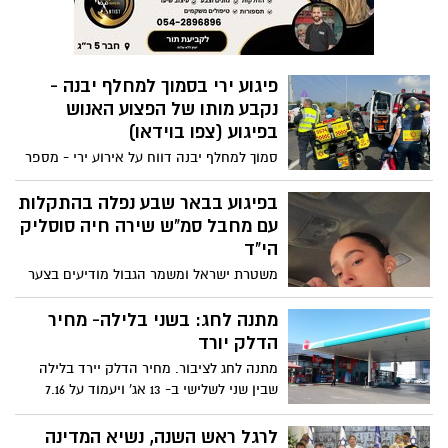
מין חמורות שבוצעו כלפי מתלוננת בת 16
במלון "הים האדום" בעיר אילת ביום 12
באוגוסט 2020.
פיגוע ירי בסמוך למחלף יבנה -
נקבע מותו של הפצוע האנוש
בפיגוע (צפו בוידאו)
סמוך למחלף יבנה דווח על אירוע ירי - מספר
נפגעים בהם פצוע אנוש. החשוד כמחבל נורה
ונהרג. מחסומים הוצבו בכניסות לעיר. אין
בפיגוע בבאר שבע נפלה בהתקלות
דיווח על זירות אירוע נוספות. ראש העיר
עם מחבל סמ"ש שירה חיה סוסליק
קורא לציבור להגביר ערנות. מבית החולים
הי"ד
אסותא נמסר כי נקבע מותו של אחד הפצועים
משטרת ישראל ומשמר הגבול מודיעים בצער
בפיגוע. 3 נפגעים נוספים מטופלים בבית
ויגון רב על נפילתה של סמ"ש שירה חיה
החולים, אחד מהם במצב בינוני
סוסליק ז״ל תושבת באר שבע סיירת במג״ב
מתנה לחג: בשני בלילה- מחיר
דרום, אשר נפלה בהתקלות עם מחבל בפיגוע
הדלק יורד
שארע היום (ראשון) בתחנה המרכזית בבאר
מתנה לחג לציבור. מחיר הדלק יירד בלילה
שבע. בפוסט שהעלתה סמ״ש שירה חיה
שבין שני לשלישי ב- 13 אג' ויעמוד על 7.16
סוסליק זכרונה לברכה שעות בודדות לפני
ש"ח לליטר אוקטן 95 בשירות עצמי
הפיגוע בו נפלה, העלתה רצף תמונות
לרגל ראש השנה, נשיא המדינה
מהשירות המבצעי במג״ב עם הכיתוב