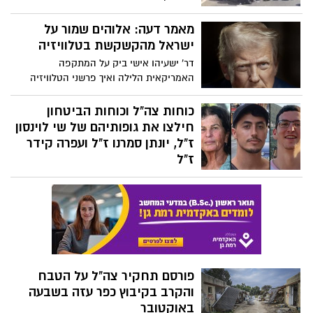
להפגנות היום בשעות אחה״צ
מאמר דעה: אלוהים שמור על
ישראל מהקשקשת בטלוויזיה
דר' ישעיהו אישי ביק על המתקפה
האמריקאית הלילה ואיך פרשני הטלוויזיה
בוחרים לתווך לנו את המציאות
כוחות צה"ל וכוחות הביטחון
חילצו את גופותיהם של שי לוינסון
ז"ל, יונתן סמרנו ז"ל ועפרה קידר
ז"ל
במבצע מיוחד של השב״כ וצה״ל, חולצו אמש
(ש׳) גופותיהם של החטופים עפרה קידר ז״ל,
יונתן סמרנו ז״ל וסמל-ראשון שי לוינסון ז״ל,
מתוך רצועת עזה. השלושה נרצחו ונחטפו על
ידי מחבלי חמאס במהלך מתקפת הטרור
הרצחנית ב־7 באוקטובר. במסגרת מבצע
מורכב בעומק הרצועה, כוחות הביטחון
פורסם תחקיר צה"ל על הטבח
הצליחו לאתר ולהשיב את גופותיהם לישראל
והקרב בקיבוץ כפר עזה בשבעה
— לקבורה ראויה באדמת הארץ.
באוקטובר