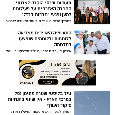
תעודות ופרסי הוקרה לארגוני
החברה האזרחית על פעילותם
למען נפגעי "חרבות ברזל"
במהלך הכנס השנתי ה-16 של האגודה לזכויות
החולה בישראל הוענקו אותות הוקרה ופרסי
עידוד כספיים לשמונה ארגונים ועמותות על
התעשייה האווירית מצדיעה
פעילותם יוצאת הדופן למען מטופלים, חולים
ללוחמות וללוחמים שנפצעו
ונפגעים כתוצאה ממלחמת "חרבות ברזל"
במלחמה
אירגון העובדים יחד עם יו״ר הדירקטוריון של
התעשייה האווירית אירחו לוחמים שנפצעו
בקרבות חרבות ברזל לקבלת פנים חמה
ומרגשת
טיל בליסטי שנורה מתימן נפל
במרכז הארץ - אין שינוי בהנחיות
פיקוד העורף
בסמוך לשעה 6:30 אזעקות הופעלו במרכז