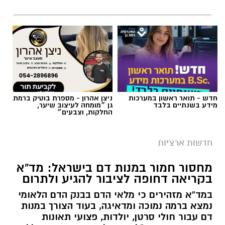
חדשות ארציות
מחסור חמור במנות דם בישראל: מד”א
בקריאה דחופה לציבור להגיע ולתרום
במד”א מזהירים כי מלאי הדם בבנק הדם הלאומי
נמצא ברמה נמוכה ומדאיגה, בעוד הצורך במנות
דם עבור חולי סרטן, יולדות, פצועי תאונות
דרכים, פצועי צה”ל ומטופלים נוספים נמשך ללא
הפסקה
עופר אשטוקר / 09:20 05.08.26
קרא עוד
אולי יעניין אותך גם
תגים:
מד״א
,
תרומת דם
,
בנק הדם