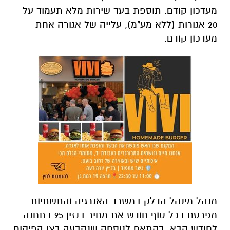
מעדכון קודם. תוספת בעד שירות מלא תעמוד על
20 אגורות (ללא מע"מ), עלייה של אגורה אחת
מעדכון קודם.
מנהל מינהל הדלק במשרד האנרגיה והתשתיות
מפרסם בכל סוף חודש את מחיר בנזין 95 בתחנה
לחודש הבא, בהתאם לנוסחה שנקבעה בצו הפיקוח
על מחירי מצרכים ושירותים (מחירים מרביים
בתחנות תדלוק), התשס"ב-2002.
בהתאם לצו, מחיר הבנזין בתחנה מתבסס על
ממוצע מחירי הדלק באזור אגן הים התיכון בחמישה
ימי מסחר, שקדמו לשני ימי העבודה האחרונים בכל
חודש.
בנוסף, כולל המחיר סל הוצאות שיווק, מס הבלו