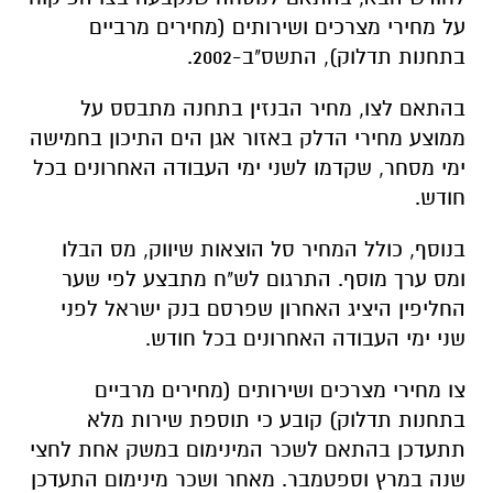
ומס ערך מוסף. התרגום לש"ח מתבצע לפי שער
החליפין היציג האחרון שפרסם בנק ישראל לפני
שני ימי העבודה האחרונים בכל חודש.
צו מחירי מצרכים ושירותים (מחירים מרביים
בתחנות תדלוק) קובע כי תוספת שירות מלא
תתעדכן בהתאם לשכר המינימום במשק אחת לחצי
שנה במרץ וספטמבר. מאחר ושכר מינימום התעדכן
ב1.4.2024 תוספת בעד שירות מלא תתעדכן
ב-1.9.2024.
הצטרפו לקבוצת החדשות השקטה של רמת גן נט ב-
WhatsApp כל החדשות לחצו כאן