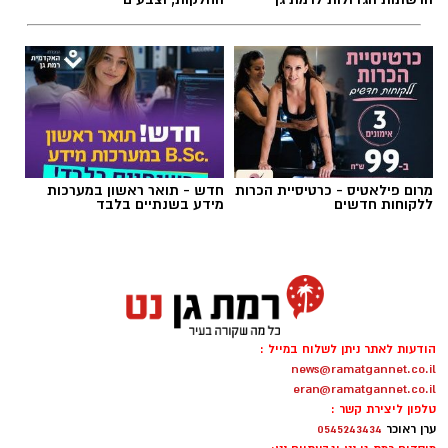
מרום פילאטיס - כרטיסיית הכרות
חדש - תואר ראשון במערכות
ללקוחות חדשים
מידע בשנתיים בלבד
הודעות לאתר ניתן לשלוח במייל :
news@ramatgannet.co.il
eran@ramatgannet.co.il
טלפון ליצירת קשר :
ערן ראוכר
0545243434
מיסדים רמת גן נט וגבעתיים נט:
עו"ד אליהו חסון ואביב נקש
פרסום והתקשרויות עסקיות:
אביב נקש
0542203203