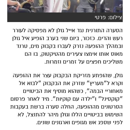
הסערה התורנית נגד אייל גולן לא מפסיקה לעורר
רעש והדים. כזכור, ביום שני בערב הופיע איל גולן
ובמהלך ההופעה נזרק לעברו בקבוק מים, טרנד
מאוס אותו אימצו צעירים מהטיקטוק, בו הם
משליכים חפצים על זמרים וזמרות.
גולן, שהופתע מזריקת הבקבוק עצר את ההופעה
וקרא ל״מעריץ״ שזרק את הבקבוק ״לבוא אל
מאחוריי הבמה״, כשהוא מוסיף את הביטויים
״קוקסינל״ ו״ילדה עם קוקיות״. מיד לאחר פרסום
הסרטונים מההופעה, החלה סערה ברשת בעקבות
השימוש בביטויים הללו וגולן מיהר להתנצל, לא
לפני שספג אש מגופים וארגונים שונים.
אך גם סביב הגינויים הללו התפתחה סערה, שרבים
מתומכיו של הזמר טוענים כי באירועים דומים לא
נשמעו קולם של אותם אירגונים שהיו הראשונים