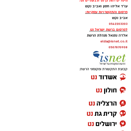
לפרסום ברשת ישראל נט
אלדה נתנאל מנהלת הרשת
elda@isnet.co.il
0507870908
קבוצת התקשורת ומקומוני הרשת: