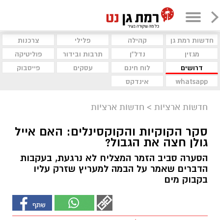
חדשות רמת גן
קהילה
פלילי
צרכנות
מגזין
נדל"ן
תרבות ובידור
פוליטיקה
דרושים
לוח חינם
עסקים
פייסבוק
whatsapp
אינדקס
חדשות ארציות
>
חדשות ארציות
סקר הקוקיות והקוקסינלים: האם אייל
גולן חצה את הגבול?
הסערה סביב הזמר המצליח לא נרגעת, בעקבות
הדברים שאמר על הבמה למעריץ שזרק עליו
בקבוק מים