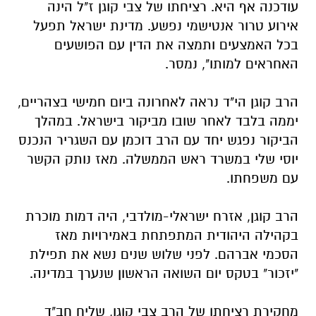
עודכנה אף היא. רציחתו של צבי קוגן ז"ל הינה
אירוע טרור אנטישמי נפשע. מדינת ישראל תפעל
בכל האמצעים ותמצה את הדין עם הפושעים
האחראים למותו", נמסר.
.
הרב קוגן הי"ד נראה לאחרונה ביום חמישי בצהריים,
יממה בלבד לאחר שובו מביקור בישראל. במהלך
הביקור נפגש יחד עם הרב דוכמן עם השגריר הנכנס
יוסי שלי במשרד ראש הממשלה. מאז נותק הקשר
עם משפחתו.
.
הרב קוגן, אזרח ישראלי-מולדבי, היה דמות מוכרת
בקהילה היהודית המתפתחת באמירויות מאז
הסכמי אברהם. לפני שלוש שנים נשא את תפילת
"יזכור" בטקס יום השואה הראשון שנערך במדינה.
.
מחקירת רציחתו של הרב צבי קוגן, שליח חב"ד