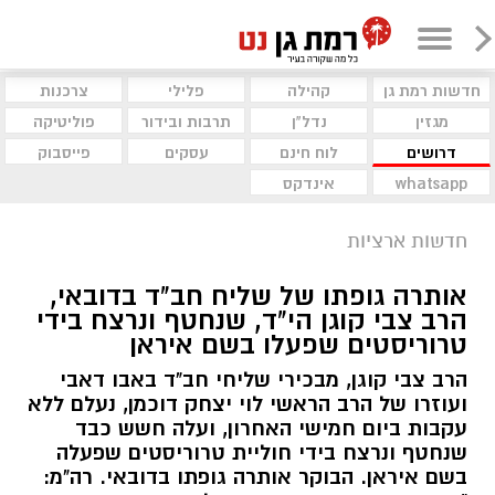
חדשות רמת גן
קהילה
פלילי
צרכנות
מגזין
נדל"ן
תרבות ובידור
פוליטיקה
דרושים
לוח חינם
עסקים
פייסבוק
whatsapp
אינדקס
חדשות ארציות
אותרה גופתו של שליח חב"ד בדובאי,
הרב צבי קוגן הי"ד, שנחטף ונרצח בידי
טרוריסטים שפעלו בשם איראן
הרב צבי קוגן, מבכירי שליחי חב"ד באבו דאבי
ועוזרו של הרב הראשי לוי יצחק דוכמן, נעלם ללא
עקבות ביום חמישי האחרון, ועלה חשש כבד
שנחטף ונרצח בידי חוליית טרוריסטים שפעלה
בשם איראן. הבוקר אותרה גופתו בדובאי. רה"מ: