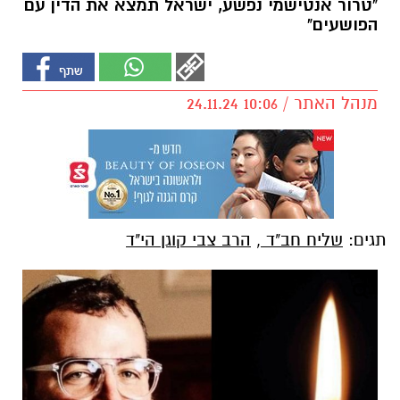
"טרור אנטישמי נפשע, ישראל תמצא את הדין עם
הפושעים"
מנהל האתר / 10:06 24.11.24
תגים:
שליח חב"ד
,
הרב צבי קוגן הי"ד