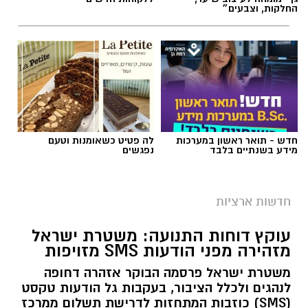
החלקות, וצבעים״
חדש - תואר ראשון במערכות
לה פטיט כשאומנות וטעם
מידע בשנתיים בלבד
נפגשים
צילום: מד"א הצלה דרום
מגן דוד אדום פרסם הבוקר קריאה דחופה לציבור
חדשות ארציות
להגיע באופן מיידי לתחנות התרמת הדם ברחבי
עוקץ דוחות התנועה: משטרת ישראל
הארץ, בעקבות מחסור חמור במנות דם. במד”א
מזהירה מפני הודעות SMS מזויפות
מזהירים כי מלאי הדם בבנק הדם הלאומי הולך
משטרת ישראל פרסמה הבוקר אזהרה דחופה
ואוזל, ומקררי בנק הדם מתרוקנים במהירות, בזמן
לנהגים ולכלל הציבור, בעקבות גל הודעות טקסט
שבתי החולים ממשיכים להזדקק למנות דם מדי יום.
(SMS) כוזבות המתחזות לדרישת תשלום ממרכז