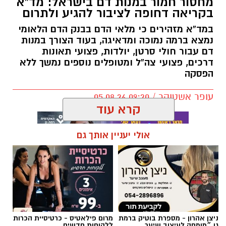
מחסור חמור במנות דם בישראל: מד”א
בקריאה דחופה לציבור להגיע ולתרום
במד”א מזהירים כי מלאי הדם בבנק הדם הלאומי
נמצא ברמה נמוכה ומדאיגה, בעוד הצורך במנות
דם עבור חולי סרטן, יולדות, פצועי תאונות
דרכים, פצועי צה”ל ומטופלים נוספים נמשך ללא
הפסקה
עופר אשטוקר / 09:20 05.08.26
קרא עוד
אולי יעניין אותך גם
תגים:
מד״א
,
תרומת דם
,
בנק הדם
ניצן אהרון - מספרת בוטיק ברמת
מרום פילאטיס - כרטיסיית הכרות
גן ״מומחה לעיצוב שיער,
ללקוחות חדשים