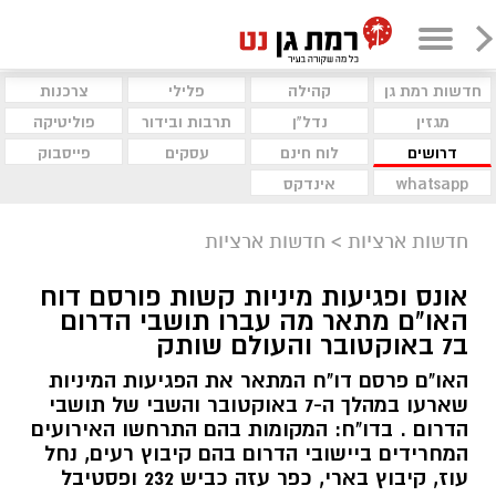
חדשות רמת גן
קהילה
פלילי
צרכנות
מגזין
נדל"ן
תרבות ובידור
פוליטיקה
דרושים
לוח חינם
עסקים
פייסבוק
whatsapp
אינדקס
חדשות ארציות
>
חדשות ארציות
אונס ופגיעות מיניות קשות פורסם דוח
האו"ם מתאר מה עברו תושבי הדרום
ב7 באוקטובר והעולם שותק
האו"ם פרסם דו"ח המתאר את הפגיעות המיניות
שארעו במהלך ה-7 באוקטובר והשבי של תושבי
הדרום . בדו"ח: המקומות בהם התרחשו האירועים
המחרידים ביישובי הדרום בהם קיבוץ רעים, נחל
עוז, קיבוץ בארי, כפר עזה כביש 232 ופסטיבל