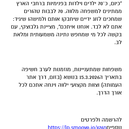
"כיום, כ־70 ילדים וילדות בפנימיות ברחבי הארץ
ממתינים למשפחה מלווה. 70 לבבות טהורים
שמחכים לזוג ידיים שיחבקו אותם ולמישהו שיגיד:
אתם לא לבד. אנחנו איתכם", מציינת גלבוצקי, עם
בקשה לכל מי שמחפש נתינה משמעותית ומלאת
לב.
משפחות שמתעניינות, מוזמנות לערב חשיפה
בתאריך ה15.3.2026 בנושא (בזום, דרך אתר
העמותה) וצוות מקצועי ילווה וינחה אתכם לכל
אורך הדרך.
להרשמה ולפרטים
נוספים
https://lp.smoove.io/xz6n