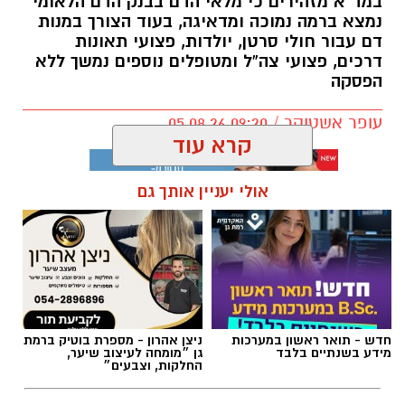
במד”א מזהירים כי מלאי הדם בבנק הדם הלאומי
נמצא ברמה נמוכה ומדאיגה, בעוד הצורך במנות
דם עבור חולי סרטן, יולדות, פצועי תאונות
דרכים, פצועי צה”ל ומטופלים נוספים נמשך ללא
הפסקה
עופר אשטוקר / 09:20 05.08.26
קרא עוד
אולי יעניין אותך גם
תגים:
מד״א
,
תרומת דם
,
בנק הדם
חדש - תואר ראשון במערכות
ניצן אהרון - מספרת בוטיק ברמת
מידע בשנתיים בלבד
גן ״מומחה לעיצוב שיער,
החלקות, וצבעים״