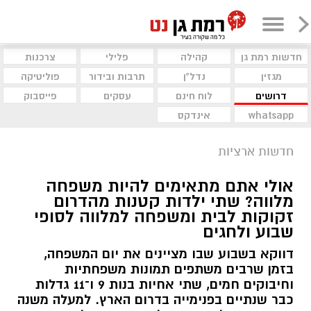
חדשות רמת גן
קהילה
פלילי
צרכנות
מגזין
נדל"ן
תרבות ובידור
פוליטיקה
דרושים
לוח חינם
עסקים
פייסבוק
whatsapp
אינדקס
חדשות ארציות
אולי אתם מתאימים להיות משפחה
מלווה? שתי ילדות קטנות מהדרום
זקוקות לבית ומשפחה למלווה לסופי
שבוע ולחגים
דווקא בשבוע שבו מציינים את יום המשפחה,
בזמן שרבים משתפים תמונות משפחתיות
וחיבוקים חמים, שתי אחיות בנות 9 ו־11 גדלות
כבר שנתיים בפנימייה בדרום הארץ. למעלה משנה