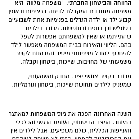
הרווחה והביטחון החברתי
. 'משפחה מלווה' היא
משפחה מתנדבת המקבלת לביתה ברציפות ובאופן
קבוע ילד או ילדה הגדלים בפנימיות אחת לשבועיים
בסופ"ש וכן בחגים ובחופשות. מדובר בילדים
שהתייתמו או שאין למשפחתם אפשרות לטפל
בהם. הליווי והאירוח בבית המשפחה מאפשר לילד
להיחשף למודל משפחתי מיטיב והזדמנות לקשר
משמעותי של מחויבות, שייכות, ביטחון וקבלה.
מדובר בקשר אנושי יציב, מחבק ומשמעותי,
שמעניק לילדים תחושת שייכות, ביטחון ונורמליות.
השנה האחרונה הפכה את גיוס המשפחות למאתגר
במיוחד. המצב הביטחוני, העומס הרגשי והכלכלי
והעייפות הכללית, כולם משפיעים. אבל לילדים אין
את הפריבילגיה להמתין. הזמן לא משחק לטובתם.