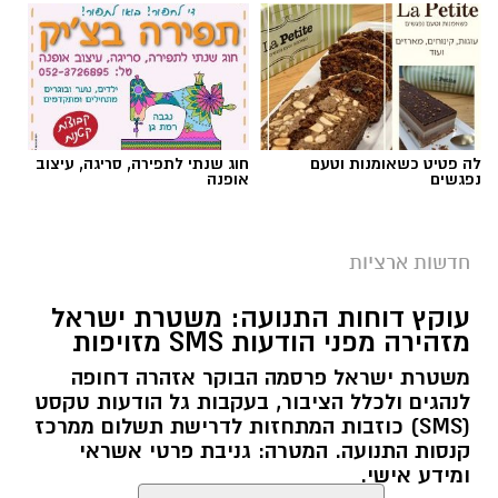
לה פטיט כשאומנות וטעם
חוג שנתי לתפירה, סריגה, עיצוב
נפגשים
אופנה
צילום: מד"א הצלה דרום
מגן דוד אדום פרסם הבוקר קריאה דחופה לציבור
חדשות ארציות
להגיע באופן מיידי לתחנות התרמת הדם ברחבי
עוקץ דוחות התנועה: משטרת ישראל
הארץ, בעקבות מחסור חמור במנות דם. במד”א
מזהירה מפני הודעות SMS מזויפות
מזהירים כי מלאי הדם בבנק הדם הלאומי הולך
משטרת ישראל פרסמה הבוקר אזהרה דחופה
ואוזל, ומקררי בנק הדם מתרוקנים במהירות, בזמן
לנהגים ולכלל הציבור, בעקבות גל הודעות טקסט
שבתי החולים ממשיכים להזדקק למנות דם מדי יום.
(SMS) כוזבות המתחזות לדרישת תשלום ממרכז
קנסות התנועה. המטרה: גניבת פרטי אשראי
בשירותי הדם של מד”א מספקים דם ומרכיביו לכלל
ומידע אישי.
בתי החולים בישראל ולצה”ל, 24 שעות ביממה,