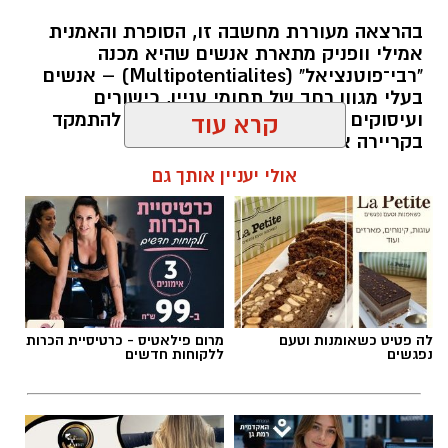
בהרצאה מעוררת מחשבה זו, הסופרת והאמנית
אמילי וופניק מתארת אנשים שהיא מכנה
"רבי־פוטנציאל" (Multipotentialites) – אנשים
בעלי מגוון רחב של תחומי עניין, כישורים
ועיסוקים שונים לאורך חייהם, במקום להתמקד
קרא עוד
בקריירה אחת בלבד.
אולי יעניין אותך גם
האם גם אתם כאלה?
אלדה נתנאל / 09:20 07.08.26
לה פטיט כשאומנות וטעם
מרום פילאטיס - כרטיסיית הכרות
נפגשים
ללקוחות חדשים
תגים:
ייעוד