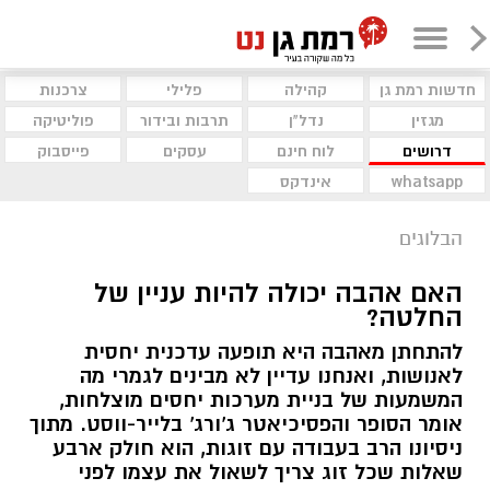
חדשות רמת גן
קהילה
פלילי
צרכנות
מגזין
נדל"ן
תרבות ובידור
פוליטיקה
דרושים
לוח חינם
עסקים
פייסבוק
whatsapp
אינדקס
הבלוגים
האם אהבה יכולה להיות עניין של
החלטה?
להתחתן מאהבה היא תופעה עדכנית יחסית
לאנושות, ואנחנו עדיין לא מבינים לגמרי מה
המשמעות של בניית מערכות יחסים מוצלחות,
אומר הסופר והפסיכיאטר ג'ורג' בלייר-ווסט. מתוך
ניסיונו הרב בעבודה עם זוגות, הוא חולק ארבע
שאלות שכל זוג צריך לשאול את עצמו לפני