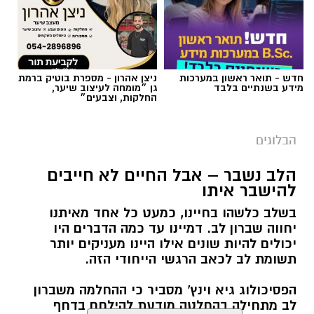
חדש - תואר ראשון במערכות
ניצן אהרון - מספרת בוטיק ברמת
מידע בשנתיים בלבד
גן ״מומחה לעיצוב שיער,
החלקות, וצבעים״
הבלוגים
הלב נשבר – אבל החיים לא חייבים
הצטרפו לקבוצת החדשות השקטה של רמת גן נט ב-
להישבר איתו
WhatsApp כל החדשות לחצו כאן
בשלב כלשהו בחיינו, כמעט כל אחד מאיתנו
יחווה שברון לב. דמיינו עד כמה הדברים היו
יכולים להיות שונים אילו היינו מעניקים יותר
תשומת לב לכאב הרגשי הייחודי הזה.
הפסיכולוג גיא וינץ' מסביר כי ההחלמה משברון
לב מתחילה בהחלטה מודעת להילחם בדחף