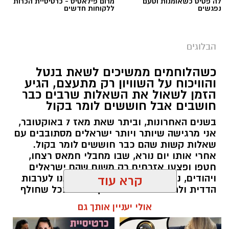
לה פטיט כשאומנות וטעם
מרום פילאטיס - כרטיסיית הכרות
נפגשים
ללקוחות חדשים
הבלוגים
כשהלוחמים ממשיכים לשאת בנטל
והוויכוח על השוויון רק מתעצם, הגיע
הזמן לשאול את השאלות שרבים כבר
חושבים אבל חוששים לומר בקול
הצטרפו לקבוצת החדשות השקטה של רמת גן נט ב-
בשנים האחרונות, וביתר שאת מאז 7 באוקטובר,
WhatsApp כל החדשות לחצו כאן
אני מרגישה שיותר ויותר ישראלים מסתובבים עם
שאלות קשות שהם כבר חוששים לומר בקול.
אחרי אותו יום נורא, שבו מחבלי חמאס רצחו,
חטפו ופצעו אזרחים רק משום שהם ישראלים
ויהודים, נדמה היה שהאסון יחזיר אותנו לערבות
קרא עוד
הדדית ולתחושת גורל משותף. אבל ככל שחולף
הזמן, הוויכוחים סביב השוויון בנטל, הפטור מגיוס,
אולי יעניין אותך גם
תקציבי הישיבות, נטל המס, קמפיינים ייעודיים
למגזרים מסוימים והמחאות נגד גיוס בני ישיבות