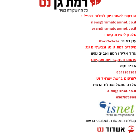
הודעות לאתר ניתן לשלוח במייל :
news@ramatgannet.co.il
eran@ramatgannet.co.il
טלפון ליצירת קשר :
ערן ראוכר
0545243434
מיסדים רמת גן נט וגבעתיים נט:
עו"ד אליהו חסון ואביב נקש
פרסום והתקשרויות עסקיות:
אביב נקש
0542203203
לפרסום ברשת ישראל נט
AI
אלדה נתנאל מנהלת הרשת
elda@isnet.co.il
אני מסתכלת סביבי ורואה מציאות שמעלה אצלי
0507870908
יותר סימני שאלה מתשובות.
אני רואה מחאות המוניות נגד גיוס בני ישיבות,
קבוצת התקשורת ומקומוני הרשת:
שומעת אמירות של רבנים ואישי ציבור שמעוררות
סערה ומעמיקות את הקרע, ורואה את השיח