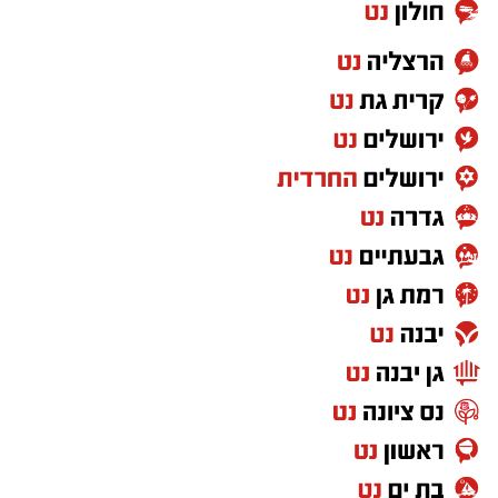
הציבורי הופך מקוטב יותר ויותר.
במקביל, כמעט מדי יום מתפרסמת הודעה נוספת
על לוחם שנהרג או נפצע, על משפחה שנכנסת
למעגל השכול ועל צעירים שעוזבים את הבית כדי
להגן על כולנו.
ואז אני שואלת את עצמי שאלה פשוטה.
האם כולנו באמת נושאים באותה אחריות
למדינה?
אני לא כותבת מתוך שנאה. אני גם לא מאמינה
שאפשר לשפוט ציבור שלם על פי מעשיהם או
אמירותיהם של חלק ממנהיגיו. יש חרדים
שמתגייסים, עובדים ומתנדבים, ויש גם מי
שמתנגדים לכך. אבל דווקא משום שמדובר בסוגיה