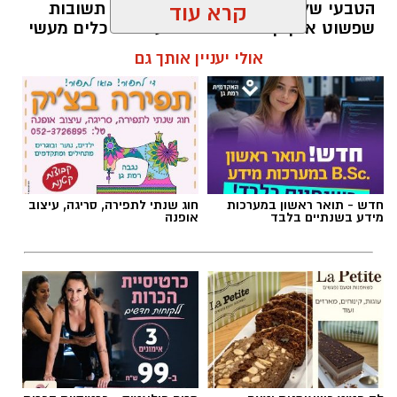
הטבעי שלנו לייפות את העבר ולחפש תשובות
קרא עוד
שפשוט אינן קיימות. הוא מציע ארגז כלים מעשי
שיעזור לנו, בהדרגה, להשתחרר מהכאב ולהמשיך
אולי יעניין אותך גם
הלאה.
הלב שלנו אולי נשבר לפעמים, אבל אנחנו לא
חייבים להישבר יחד איתו.
מערכת האתר / 09:04 23.07.26
חדש - תואר ראשון במערכות
חוג שנתי לתפירה, סריגה, עיצוב
מידע בשנתיים בלבד
אופנה
תגים:
טד