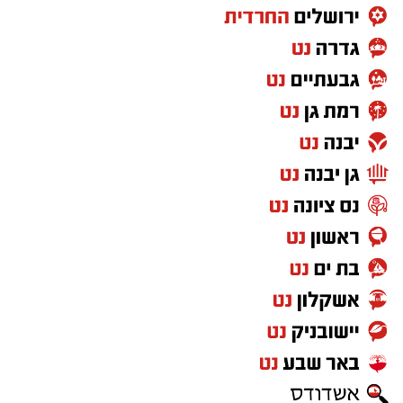
מערכת בחירות בישראל, "איזו מדינה" כנראה היה
מועמד רציני. אלי לוזון שר על המציאות היומיומית,
על הקשיים ועל התחושה שמשהו כאן פשוט לא
מסתדר. עברו שנים, התחלפו ממשלות, אבל
השאלה שבכותרת? איכשהו היא עדיין נשמעת
מוכרת.
"שיר אהבה פוליטי" – חנן יובל קלאסיקה
משעשעת עם מסר רלוונטי
זוגיות ופוליטיקה אולי נשמעות כמו שני נושאים
שכדאי להרחיק זה מזה, אבל יהונתן גפן חשב
אחרת. ב"שיר אהבה פוליטי", בביצוע חנן יובל,
מערכת היחסים מקבלת טיפול דרך עולם השלטון
והמשרדים הממשלתיים. התוצאה שנונה, משעשעת
ובעיקר מזכירה לנו שלפעמים גם זוגיות יכולה