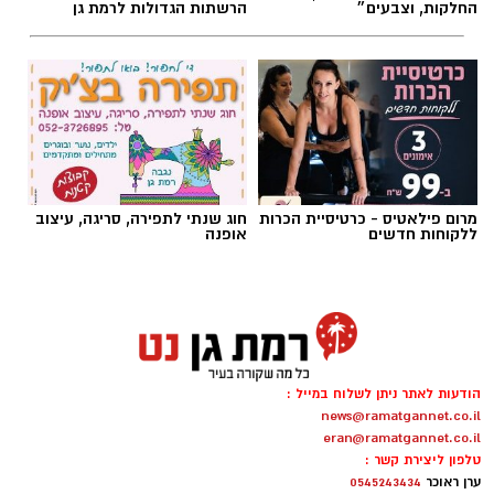
החלקות, וצבעים״
הרשתות הגדולות לרמת גן
מרום פילאטיס - כרטיסיית הכרות
חוג שנתי לתפירה, סריגה, עיצוב
ללקוחות חדשים
אופנה
שירים שהפכו את הפוליטיקה הישראלית לפזמון
לא רק בקלפי: 6 שירים שהפכו את הפוליטיקה
הודעות לאתר ניתן לשלוח במייל :
הישראלית לפזמון
news@ramatgannet.co.il
ממערכת הבחירות ועד יוקר המחיה, מהסטיקרים
eran@ramatgannet.co.il
על המכוניות ועד החלום לברוח ללונדון – הרבה
טלפון ליצירת קשר :
ערן ראוכר
0545243434
לפני הרשתות החברתיות, הזמרים כבר ידעו