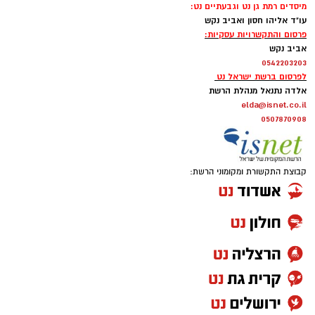
מיסדים רמת גן נט וגבעתיים נט:
להגיד את מה שהציבור חושב.
עו"ד אליהו חסון ואביב נקש
פרסום והתקשרויות עסקיות:
אביב נקש
0542203203
"איזו מדינה" – אלי לוזון שיר המחאה המזרחי
לפרסום ברשת ישראל נט
הראשון
אלדה נתנאל מנהלת הרשת
elda@isnet.co.il
0507870908
קבוצת התקשורת ומקומוני הרשת:
אם היה שיר שהיה יכול להתנגן ברקע כמעט בכל