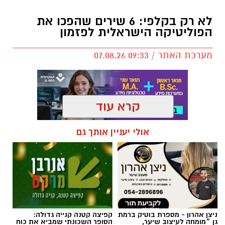
לא רק בקלפי: 6 שירים שהפכו את
הפוליטיקה הישראלית לפזמון
מערכת האתר / 09:33 07.08.26
קרא עוד
תגים:
טקסט פוליטי
,
שירים פוליטיים
,
אמירה
אולי יעניין אותך גם
חברתית
ניצן אהרון - מספרת בוטיק ברמת
קפיצה קטנה קנייה גדולה:
גן ״מומחה לעיצוב שיער,
הסופר השכונתי שמביא את כוח