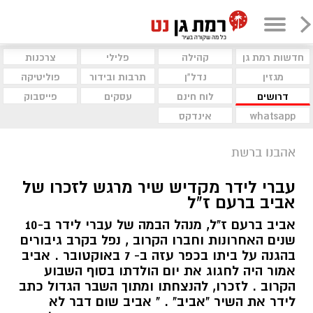
חדשות רמת גן
קהילה
פלילי
צרכנות
מגזין
נדל"ן
תרבות ובידור
פוליטיקה
דרושים
לוח חינם
עסקים
פייסבוק
whatsapp
אינדקס
אהבנו ברשת
עברי לידר מקדיש שיר מרגש לזכרו של
אביב ברעם ז"ל
אביב ברעם ז"ל, מנהל הבמה של עברי לידר ב-10
שנים האחרונות וחברו הקרוב , נפל בקרב גיבורים
בהגנה על ביתו בכפר עזה ב- 7 באוקטובר . אביב
אמור היה לחגוג את יום הולדתו בסוף השבוע
הקרוב . לזכרו, להנצחתו ומתוך השבר הגדול כתב
לידר את השיר "אביב" . " אביב שום דבר לא