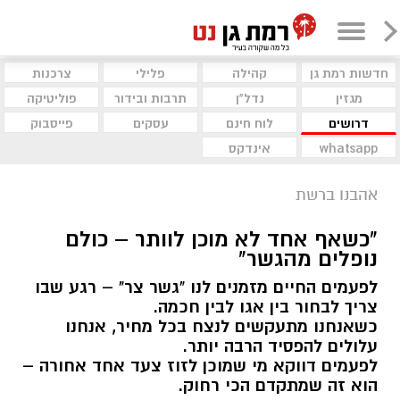
חדשות רמת גן
קהילה
פלילי
צרכנות
מגזין
נדל"ן
תרבות ובידור
פוליטיקה
דרושים
לוח חינם
עסקים
פייסבוק
whatsapp
אינדקס
אהבנו ברשת
"כשאף אחד לא מוכן לוותר – כולם
נופלים מהגשר"
לפעמים החיים מזמנים לנו "גשר צר" – רגע שבו
צריך לבחור בין אגו לבין חכמה.
כשאנחנו מתעקשים לנצח בכל מחיר, אנחנו
עלולים להפסיד הרבה יותר.
לפעמים דווקא מי שמוכן לזוז צעד אחד אחורה –
הוא זה שמתקדם הכי רחוק.