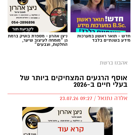
חדש - תואר ראשון במערכות
ניצן אהרון - מספרת בוטיק ברמת
מידע בשנתיים בלבד
גן ״מומחה לעיצוב שיער,
החלקות, וצבעים״
אהבנו ברשת
שירים שהפכו את הפוליטיקה הישראלית לפזמון
אוסף הרגעים המצחיקים ביותר של
לא רק בקלפי: 6 שירים שהפכו את הפוליטיקה
בעלי חיים ב-2026
הישראלית לפזמון
ממערכת הבחירות ועד יוקר המחיה, מהסטיקרים
אלדה נתנאל / 09:27 23.07.26
על המכוניות ועד החלום לברוח ללונדון – הרבה
לפני הרשתות החברתיות, הזמרים כבר ידעו
להגיד את מה שהציבור חושב.
קרא עוד