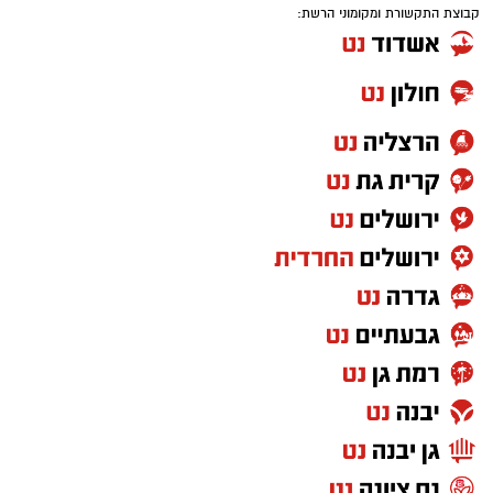
קבוצת התקשורת ומקומוני הרשת:
"מחכים למשיח" – שלום חנוך היהלום שבכתר
יש שירים שמדברים על תקופה מסוימת, ויש שירים
שגורמים לנו לשאול אם באמת משהו השתנה.
"מחכים למשיח" של שלום חנוך הפך לסמל של
ביקורת על המצב הכלכלי והחברתי ועל תחושת
המשבר. גם היום, כשמדברים על יוקר המחיה ועל
הפערים בחברה, השיר מצליח להישמע רלוונטי
באופן קצת יותר מדי משכנע.
"שירת הסטיקר" – הדג נחש כבר לא כותבים
שירים כאלו
לפני שהפוליטיקה הפכה למלחמת תגובות
בפייסבוק, היו הסטיקרים על המכוניות. "שירת
הסטיקר" לקחה את שלל הסיסמאות מהרחוב