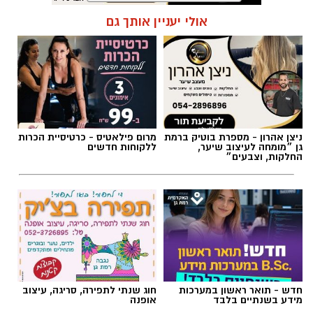
"איזו מדינה" – אלי לוזון שיר המחאה המזרחי
תגים:
בעלי חיים
אולי יעניין אותך גם
הראשון
ניצן אהרון - מספרת בוטיק ברמת
מרום פילאטיס - כרטיסיית הכרות
גן ״מומחה לעיצוב שיער,
ללקוחות חדשים
החלקות, וצבעים״
אם היה שיר שהיה יכול להתנגן ברקע כמעט בכל
מערכת בחירות בישראל, "איזו מדינה" כנראה היה
מועמד רציני. אלי לוזון שר על המציאות היומיומית,
חדש - תואר ראשון במערכות
חוג שנתי לתפירה, סריגה, עיצוב
מידע בשנתיים בלבד
אופנה
על הקשיים ועל התחושה שמשהו כאן פשוט לא