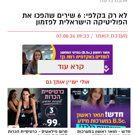
אהבנו ברשת
לא רק בקלפי: 6 שירים שהפכו את
הפוליטיקה הישראלית לפזמון
מערכת האתר / 09:33 07.08.26
קרא עוד
תגים:
טקסט פוליטי
,
שירים פוליטיים
,
אמירה
אולי יעניין אותך גם
חברתית
חדש - תואר ראשון במערכות
מרום פילאטיס - כרטיסיית הכרות