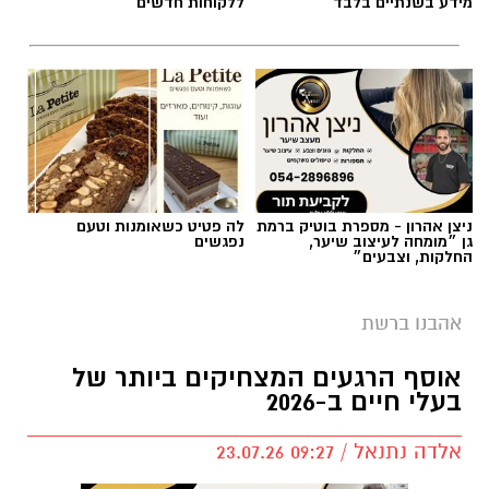
מידע בשנתיים בלבד
ללקוחות חדשים
ניצן אהרון - מספרת בוטיק ברמת
לה פטיט כשאומנות וטעם
גן ״מומחה לעיצוב שיער,
נפגשים
החלקות, וצבעים״
אהבנו ברשת
שירים שהפכו את הפוליטיקה הישראלית לפזמון
אוסף הרגעים המצחיקים ביותר של
לא רק בקלפי: 6 שירים שהפכו את הפוליטיקה
בעלי חיים ב-2026
הישראלית לפזמון
ממערכת הבחירות ועד יוקר המחיה, מהסטיקרים
אלדה נתנאל / 09:27 23.07.26
על המכוניות ועד החלום לברוח ללונדון – הרבה