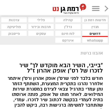
חדשות רמת גן
קהילה
פלילי
צרכנות
מגזין
נדל"ן
תרבות ובידור
פוליטיקה
דרושים
לוח חינם
עסקים
פייסבוק
whatsapp
אינדקס
אהבנו ברשת
"בייבי, השיר הבא מוקדש לך" שיר
לזכרו של רס"ן אופק אהרון ז"ל
חודש בלבד לפני שרס"ן אופק אהרון ורס"ן איתמר
אלחרר נהרגו בתקרית המצערת, השתתף הזמר
נתן עמדי בתרגיל צבאי לצידם במסגרת שירות
המילואים. לאחר מותו של אופק, פנתה ארוסתו
בתיה לעמדי בבקשה לכתוב שיר לזכרו. עמדי,
שהתחבר למשימה ברגישות רבה, ביקש להבין