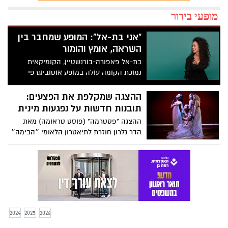
מופעי בידור
"אני בת-אל": המופע שמחבר בין
השראה, אומץ והומור
בת-אל פאפורה-בורנשטיין, הקומיקאית
נמוכת הקומה עולה במופע אוטוביוגרפי
המשלב סטנדאפ ושירים מקוריים ומציע
הצצה ייחודית ומרגשת לעולמה האישי
ההצגה שמקלפת את הפצעים:
תובנות חדשות על נפגעות מינית
ההצגה "פסטרמה" (פוסט טראומה) מאת
הדר גלרון חוזרת לתיאטרון הלאומי ״הבימה״
2024
2025
2026