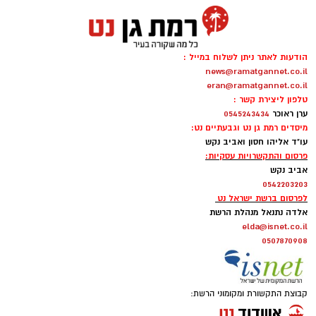
הודעות לאתר ניתן לשלוח במייל :
news@ramatgannet.co.il
eran@ramatgannet.co.il
טלפון ליצירת קשר :
ערן ראוכר
0545243434
מיסדים רמת גן נט וגבעתיים נט:
עו"ד אליהו חסון ואביב נקש
פרסום והתקשרויות עסקיות:
אביב נקש
0542203203
לפרסום ברשת ישראל נט
אלדה נתנאל מנהלת הרשת
elda@isnet.co.il
0507870908
קבוצת התקשורת ומקומוני הרשת: