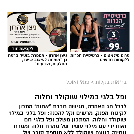
מרום פילאטיס - כרטיסיית הכרות
ניצן אהרון - מספרת בוטיק ברמת
ללקוחות חדשים
גן ״מומחה לעיצוב שיער,
החלקות, וצבעים״
בריאות בקלות
>
פנאי ואוכל
ופל בלגי במילוי שוקולד וחלוה
לרגל חג האהבה, מגישה חברת "אחוה" מתכון
לקינוח מפנק, מרשים וקל להכנה: ופל בלגי במילוי
שוקולד וחלוה. המתכון משלב ופל בלגי חם
ואוורירי עם מילוי עשיר של ממרח חלוה וממרח
טחינה בטעם שוקולד ללא תוספת סוכר של