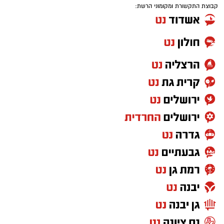
קבוצת התקשורת ומקומוני הרשת:
מנפים פנימה את הקמח, אבקת האפייה
למלית
והמלח וטורפים עד לקבלת בלילה חלקה ללא
פחית (400 גרם) חלב מרוכז ממותק
גושים.
4 חלמונים
מחממים מכשיר וופלים בלגיים ומשמנים קלות.
½ כוס מיץ לימון טרי
יוצקים שכבה של בלילה לתוך תבנית הוופל.
2 כפות מיץ ליים (אפשר להחליף בעוד מיץ
סוגרים את המכשיר ואופים למשך כ-4 דקות
לימון)
עד הזהבה ופריכות.
קורט מלח
מכינים את המילוי: שמים בשתי שקיות זילוף
לקישוט
ממרח חלוה וממרח טחינה בטעם שוקולד ללא
סוכר. מזלפים קוביית וופל עם ממרח חלוה
1 כוס שמנת מתוקה להקצפה
וקובייה עם ממרח השוקולד, בצורת דמקה.
¼ כוס אבקת סוכר
מסדרים את הוופלים בצלחת ומגישים חם עם
כפית תמצית וניל
כדור גלידת וניל וזילוף של הממרחים מעל
גרידת לימון וליים
כדור הגלידה.
אופן ההכנה
חממו תנור ל־180 מעלות.