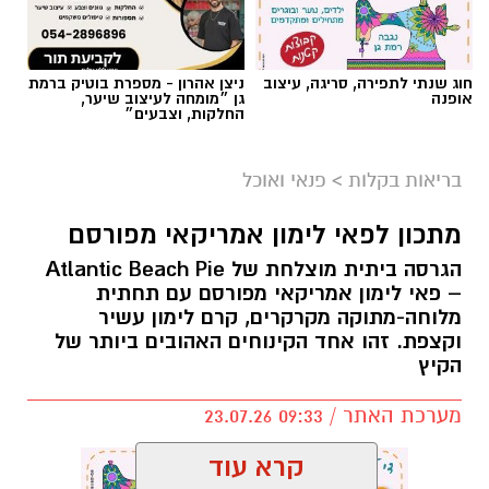
חוג שנתי לתפירה, סריגה, עיצוב
ניצן אהרון - מספרת בוטיק ברמת
אופנה
גן ״מומחה לעיצוב שיער,
החלקות, וצבעים״
בריאות בקלות
>
פנאי ואוכל
מתכון לפאי לימון אמריקאי מפורסם
הגרסה ביתית מוצלחת של Atlantic Beach Pie
– פאי לימון אמריקאי מפורסם עם תחתית
מלוחה-מתוקה מקרקרים, קרם לימון עשיר
ופל בלגי במילוי שוקולד וחלוה צילום הדס ניצן
וקצפת. זהו אחד הקינוחים האהובים ביותר של
הקיץ
מצרכים (לכ-4 ופלים גדולים
):
מערכת האתר / 09:33 23.07.26
1 ו-1/2 כוסות קמח
קרא עוד
2 ביצים