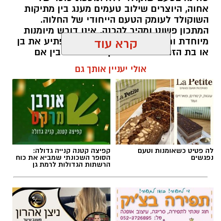
אחוה, היוצרים שילוב טעמים מענג בין מתיקות
השוקולד לעומק הטעם הייחודי של החלוה.
המתכון פשוט ומהיר להכנה, אינו דורש מיומנות
מיוחדת ומתאים לכל מי שמעוניין להפתיע את בן
קרא עוד
או בת הזוג במחווה מתוקה ומיוחדת. בין אם
מדובר בארוחת בוקר מפנקת, קינוח לארוחה
אולי יעניין אותך גם
רומנטית או פינוק זוגי בסוף היום, הוופל הבלגי
בטעם שוקולד וחלוה יהפוך כל רגע לחגיגה של
אהבה. ט"ו באב שמח!
אלדה נתנאל / 09:09 26.07.26
לה פטיט כשאומנות וטעם
קפיצה קטנה קנייה גדולה:
נפגשים
הסופר השכונתי שמביא את כוח
הרשתות הגדולות לרמת גן
תגים:
ופל בלגי במילוי שוקולד וחלוה