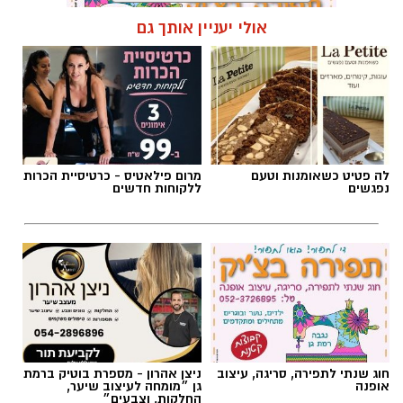
אולי יעניין אותך גם
תגים:
פאי לימון אמריקאי מפורסם
לה פטיט כשאומנות וטעם
מרום פילאטיס - כרטיסיית הכרות
נפגשים
ללקוחות חדשים
1 כף סוכר
1 כפית תמצית וניל
1/4 כוס שמן (או חמאה מומסת)
חוג שנתי לתפירה, סריגה, עיצוב
ניצן אהרון - מספרת בוטיק ברמת
אופנה
גן ״מומחה לעיצוב שיער,
chatgpt
1 כוס חלב
החלקות, וצבעים״