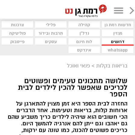
חדשות רמת גן
קהילה
פלילי
צרכנות
מגזין
נדל"ן
תרבות ובידור
פוליטיקה
דרושים
לוח חינם
עסקים
פייסבוק
whatsapp
אינדקס
בריאות בקלות
>
פנאי ואוכל
שלושה מתכונים טעימים ופשוטים
לכריכים שאפשר להכין לילדים לבית
הספר
החזרה לבית הספר היא זמן מצוין להתארגן על
ארוחות קלות, בריאות וטעימות. אחד הדברים
הכי חשובים הוא שיהיה לילדים כריך משביע שהם
גם יאהבו וגם ייתן להם אנרגיה להמשך היום.
כריכים פשוטים להכנה, כמו טונה עם ירקות,