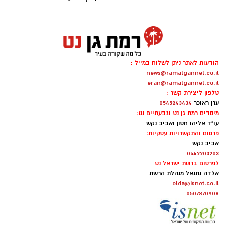
מצרכים
1 כף אבקת אפייה
לתחתית
קורט מלח
45 קרקרים מלוחים (Saltine)
10 כפות חמאה מומסת
הודעות לאתר ניתן לשלוח במייל :
למילוי
:
news@ramatgannet.co.il
2 כפות סוכר
eran@ramatgannet.co.il
1/2 כוס
ממרח חלוה של "אחוה"
טלפון ליצירת קשר :
ערן ראוכר
0545243434
מיסדים רמת גן נט וגבעתיים נט:
1/2 כוס
ממרח טחינה בטעם שוקולד ללא תוספת
עו"ד אליהו חסון ואביב נקש
סוכר של "אחוה
"
פרסום והתקשרויות עסקיות:
אביב נקש
אופן ההכנה
:
0542203203
לפרסום ברשת ישראל נט
אלדה נתנאל מנהלת הרשת
מכינים את הבלילה: בקערה טורפים את
elda@isnet.co.il
0507870908
הביצים, הסוכר ותמצית הווניל.
מוסיפים את השמן והחלב וממשיכים לטרוף
עד לקבלת תערובת אחידה.