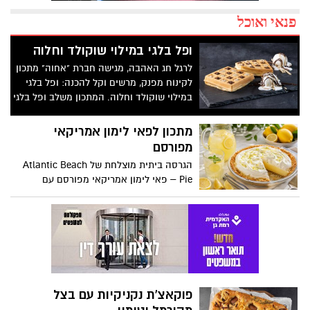
פנאי ואוכל
ופל בלגי במילוי שוקולד וחלוה
לרגל חג האהבה, מגישה חברת "אחוה" מתכון
לקינוח מפנק, מרשים וקל להכנה: ופל בלגי
במילוי שוקולד וחלוה. המתכון משלב ופל בלגי
חם ואוורירי עם מילוי עשיר של ממרח חלוה
וממרח טחינה בטעם שוקולד ללא תוספת
מתכון לפאי לימון אמריקאי
סוכר של אחוה, היוצרים שילוב טעמים מענג
מפורסם
בין מתיקות השוקולד לעומק הטעם הייחודי
הגרסה ביתית מוצלחת של Atlantic Beach
של החלוה. המתכון פשוט ומהיר להכנה, אינו
Pie – פאי לימון אמריקאי מפורסם עם
דורש מיומנות מיוחדת ומתאים לכל מי
תחתית מלוחה-מתוקה מקרקרים, קרם לימון
שמעוניין להפתיע את בן או בת הזוג במחווה
עשיר וקצפת. זהו אחד הקינוחים האהובים
מתוקה ומיוחדת. בין אם מדובר בארוחת בוקר
ביותר של הקיץ
מפנקת, קינוח לארוחה רומנטית או פינוק זוגי
בסוף היום, הוופל הבלגי בטעם שוקולד וחלוה
יהפוך כל רגע לחגיגה של אהבה. ט"ו באב
שמח!
פוקאצ'ת נקניקיות עם בצל