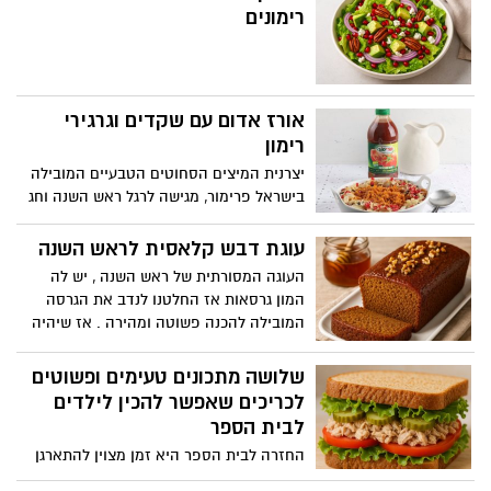
רימונים
אורז אדום עם שקדים וגרגירי
רימון
יצרנית המיצים הסחוטים הטבעיים המובילה
בישראל פרימור, מגישה לרגל ראש השנה וחג
תשרי מתכון למנה חגיגית ומקורית, מרהיבה
ביופייה, שתקשט את שולחן החג: אורז אדום
עוגת דבש קלאסית לראש השנה
עם שקדים וגרגירי רימון. המתכון קל להכנה,
העוגה המסורתית של ראש השנה , יש לה
בשימוש מיץ עגבניות עשיר ואיכותי של פרימור
המון גרסאות אז החלטנו לנדב את הגרסה
המובילה להכנה פשוטה ומהירה . אז שיהיה
תאבון ושנה טובה ומתוקה
שלושה מתכונים טעימים ופשוטים
לכריכים שאפשר להכין לילדים
לבית הספר
החזרה לבית הספר היא זמן מצוין להתארגן
על ארוחות קלות, בריאות וטעימות. אחד