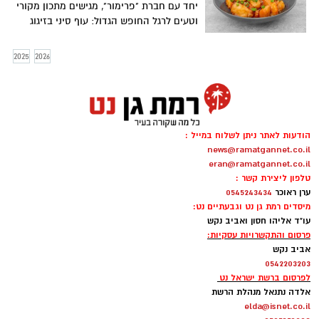
יחד עם חברת "פרימור", מגישים מתכון מקורי
וטעים לרגל החופש הגדול: עוף סיני בזיגוג
אשכוליות אדומות. מנה בסגנון אסיאתי,
בשילוב מיץ אשכוליות אדומות המעניק למנה
2025
2026
ארומה וטעם מיוחדים. המנה קלה להכנה,
מתאימה לארוחת צהריים או ערב להנאת כל
המשפחה.
הודעות לאתר ניתן לשלוח במייל :
news@ramatgannet.co.il
eran@ramatgannet.co.il
טלפון ליצירת קשר :
ערן ראוכר
0545243434
מיסדים רמת גן נט וגבעתיים נט:
עו"ד אליהו חסון ואביב נקש
פרסום והתקשרויות עסקיות:
אביב נקש
0542203203
לפרסום ברשת ישראל נט
אלדה נתנאל מנהלת הרשת
elda@isnet.co.il