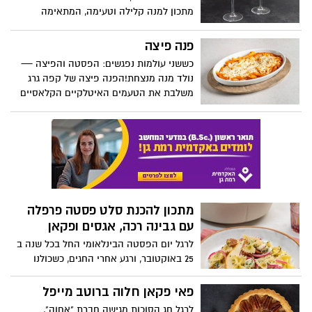
מתכון למנה קלילה וטעימה, המתאימה
לתפריט מאזן לאחר החגים: גספצ'ו עגבניות
עשיר. מרק עגבניות קר, עשיר ורענן, המבוסס
פנה פיצה
על מיץ עגבניות פרימור, המוגש בכוס מרטיני
כששני עולמות נפגשים: הפסטה והפיצה —
עם גבינת פטה, ירקות קצוצים וגריסיני פריך.
נולד מנה מנצחת!הפנה פיצה של קפה גרג
דרך נפלאה לחזור לשגרה וליהנות מערכים
משלבת את הטעמים האיטלקיים הקלאסיים
תזונתיים מטיבים במתכון פשוט וקל להכנה.
עם רוטב עגבניות ביתי, שמנת עשירה ופתיתי
מוצרלה נמסים. מושלם לארוחת ערב מפנקת
או אירוח מיוחד.
מתכון להכנת סלט פסטה פרפלה
עם גבינה רכה, אגסים ופקאן
לרגל יום הפסטה הבינלאומי החל בכל שנה ב
25 באוקטובר, ורגע אחרי החגים, כשכולנו
כבדים ושבעים מארוחות גדולות, זה טימניג
מצוין לסלט איכותי וטעים במיוחד. היות וסלט
פאי פקאן חלוה ברוטב מייפל
לבד עלול להיות משעמם ואפור, קבלו מתכון
לרגל חג הסוכות מגישה חברת "אחוה",