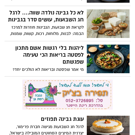
מייזלר, דיאטנית קלינית ויועצת לחברת
הרבלייף, שומרים על המרקם המפנק, אבל
לא כל גבינה נולדה שווה.... לרגל
עושים התאמות קטנות: פחות חמאה, שילוב
חג השבועות, עושים סדר בגבינות
חמאת שקדים או בוטנים בבסיס, פחות סוכר,
לקראת חג שבועות, הגבינות חוזרות למרכז
וגבינות מעט קלילות יותר.
הבמה: לבנות, מלוחות, רכות, קשות, שמנות,
דלות, מסורתיות ומתועשות. מאחורי המגוון
הזה מסתתרת אמת פשוטה: מבחינה
ליהנות בלי רגשות אשם מתכון
תזונתית, לא כל גבינה נולדה שווה.
לפסטה בריאות הכי טעימה
שפגשתם
מי אמר שפסטה ובריאות לא הולכים יחד?
המתכון החדש מאת ורוניקה מייזלר , דיאטנית
קלינית ויועצת לחברת הרבלייף משלב בין
חומרי גלם טריים, טעמים ים-תיכוניים ורוטב
קליל שמלטף את הלשון, ומוכיח שפסטה
יכולה להיות גם חטובה וגם טעימה.
עוגת גבינה תפוזים
לרגל חג השבועות מגישה חברת פרימור,
יצרנית המיצים הסחוטים המובילה בישראל,