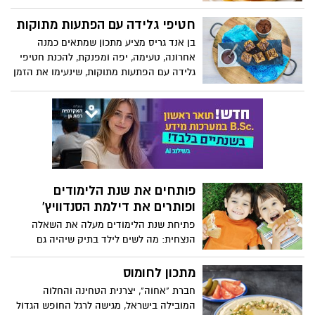
תמיד מעלה חיוך ומכניס לאווירה של בוקר
רגוע, שבת נינוחה או ערב כיפי. קבלו מתכון
חטיפי גלידה עם הפתעות מתוקות
קל להכנה
בן אנד גריס מציע מתכון שמתאים כמנה
אחרונה, טעימה, יפה ומפנקת, להכנת חטיפי
גלידה עם הפתעות מתוקות, שינעימו את הזמן
בבית וינתקו את הקטנים מהמסכים.
פותחים את שנת הלימודים
ופותרים את דילמת הסנדוויץ'
פתיחת שנת הלימודים מעלה את השאלה
הנצחית: מה לשים לילד בתיק שיהיה גם
טעים, גם בריא – וגם לא יחזור בשלמותו?
הורים רבים מכירים את המצב מקרוב:
מתכון לחומוס
השקעתם, חתכתם, עטפתם – והסנדוויץ חזר
חברת "אחוה", יצרנית הטחינה והחלוה
הביתה בבושת פנים, בשלמותו. לפעמים זה
המובילה בישראל, מגישה לרגל החופש הגדול
לא בגלל הטעם, אלא בגלל ההגשה והגישה.