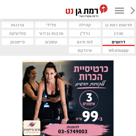
חדשות רמת גן
קהילה
פלילי
צרכנות
מגזין
נדל"ן
תרבות ובידור
פוליטיקה
דרושים
לוח חינם
עסקים
פייסבוק
whatsapp
אינדקס