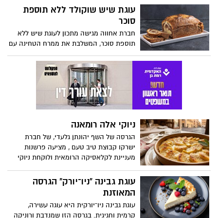
בשנים האחרונות לכוכב גם במטבחים
עוגת שיש שוקולד ללא תוספת
הביתיים בישראל. לרגל המאורע, המותג
סוכר
הקולינארי מאסטר שף, המתמחה במוצרי מזון
חברת אחווה מגישה מתכון לעוגת שיש ללא
איכותיים מהמטבח האסייתי, מציע מתכון קל,
תוספת סוכר, המשלבת את ממרח הטחינה עם
צבעוני וטעים במיוחד, להכנת רול סושי
שוקולד ללא תוספת סוכר. הממרח מעניק
משפחתי.
לעוגה טעם עשיר ומפנק, לצד מרקם רך
ואוורירי ומתאים לכל מי שמבקש להפחית את
צריכת הסוכר מבלי להתפשר על הטעם.
העוגה קלה להכנה ונהדרת לאירוח ולמנת
ביניים מתוקה לכל המשפחה.
ניוקי אלה רומאנה
הגרסה של השף יהונתן גלעדי, של חברת
ישרקו קבוצת טיב טעם , מציעה פרשנות
מעניינת לקלאסיקה הרומאית ולוקחת ניוקי
סולת רכים ואווריריים מבפנים, עוטפת אותם
בקרום זהוב וממכר של גבינת פרובולונה
עוגת גבינה "ניו־יורק" הגרסה
נמסה, ומקפיצה את הכל עם לוז קלוי שמוסיף
המאוזנת
קראנץ’ מדויק וטעם עמוק.
עוגת גבינה ניו־יורקית היא עוגה עשירה,
קרמית וחגיגית. בגרסה הזו שמנדבת ורוניקה