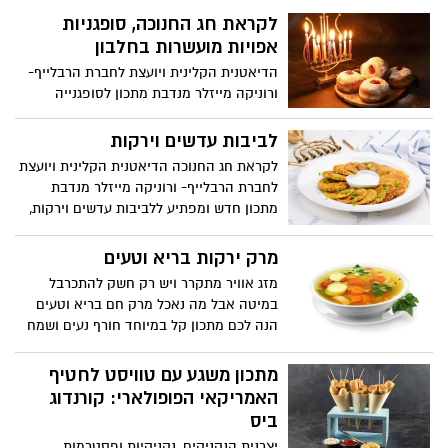
והעסיסיות של הקובה, יוצר מנה מלאה
לקראת חג החנוכה, סופגניות
בניחוחות חורפיים וטעמים עמוקים. זה הזמן
אפויות מועשרות בחלבון
להתכנס בבית וליהנות מאווירה מושלמת
לארוחה משפחתית. בתיאבון!
הדיאטנית הקלינית ויועצת לחברת הרבלייף-
ורוניקה מייזלר מנדבת מתכון לסופגנייה
מועשרת בחלבון, שמוכיחה שאפשר לחגוג
מתוק בלי לוותר על איזון. עם מרקם אוורירי,
לביבות עדשים וירקות
טעם קלאסי וטאצ' בריאותי, זו סופגנייה
לקראת חג החנוכה הדיאטנית הקלינית ויועצת
שמעניקה בוסט של אנרגיה טובה ומותאמת
לחברת הרבלייף- ורוניקה מייזלר מנדבת
גם למי שמקפיד על אורח חיים בריא. חג
מתכון חדש ומפתיע ללביבות עדשים וירקות,
חנוכה מעולם לא נראה טוב וטעים יותר.
שמשלב בין חג האור למסורת בריאה ומזינה.
במקום לוותר על הטעם או להעמיס קלוריות,
מרק ירקות בריא וטעים
ורוניקה מציעה גרסה קלה, צבעונית ומלאת
מזג אוויר מתקרר ויש רק חשק להתכרבל
ערכים תזונתיים, שנותנת מקום לעדשים,
במיטה אבל מה נאכל מרק חם בריא וטעים
ירקות טריים וטכניקת הכנה חכמה. כך נולד
הנה לכם מתכון קל במיוחד חורף נעים ושמח
מתכון חגיגי שמתאים למשפחות, לילדים ולכל
מי שרוצה ליהנות מלביבה שמחממת את הלב
מתכון משגע עם טוויסט לחטיף
בלי רגשות אשם.
האמריקאי הפופולארי: קורנדוג
ביס
יצרנית הנקניקים, נקניקיות ופסטרמות