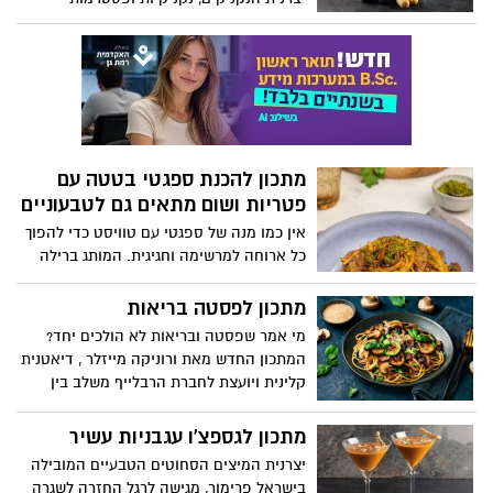
"יחיעם" מקיבוץ יחיעם שבגליל המערבי,
מגישה מתכון מקורי ומיוחד לחטיף האמריקאי
של נקניקייה על מקל עם טוויסט: קורנדוג
ביס. נקניקיות מיני של יחיעם עטופות בבלילת
קמח תירס ומוגשות חם לצד רטבים כמו
קטשופ ומיונז. המתכון קל להכנה, מתאים
מאוד לארוחת צהריים או ערב לילדים ולכל
מתכון להכנת ספגטי בטטה עם
המשפחה.
פטריות ושום מתאים גם לטבעוניים
אין כמו מנה של ספגטי עם טוויסט כדי להפוך
כל ארוחה למרשימה וחגיגית. המותג ברילה
מעניק מתכון להכנת מנה של ספגטי בבטה עם
פטריות ושום - שמתאים גם לטבעוניים.
מתכון לפסטה בריאות
מדובר במנה עשירה, צבעונית ומלאה
מי אמר שפסטה ובריאות לא הולכים יחד?
בטעמים, קלה להכנה ויפה להגשה חם או קר.
המתכון החדש מאת ורוניקה מייזלר , דיאטנית
קלינית ויועצת לחברת הרבלייף משלב בין
חומרי גלם טריים, טעמים ים-תיכוניים ורוטב
קליל שמלטף את הלשון, ומוכיח שפסטה
מתכון לגספצ'ו עגבניות עשיר
יכולה להיות גם חטובה וגם טעימה.
יצרנית המיצים הסחוטים הטבעיים המובילה
בישראל פרימור, מגישה לרגל החזרה לשגרה