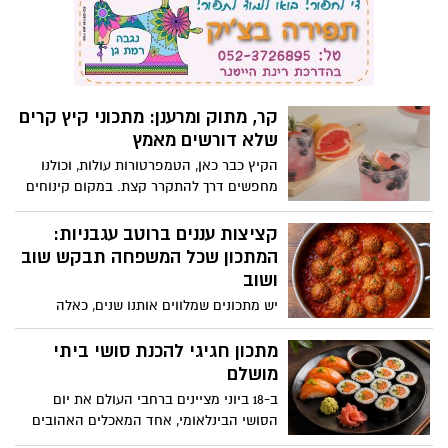
קרח עם טעם”. לא שוקולד, לא עוגה ולא
עם חברים, לארוחת ערב במרפסת או לבילוי
ממתק כבד. משהו קטן, קר ותמים כמעט.
רגוע
קר, מתוק ומרענן: מתכוני קיץ קרים
שלא דורשים מאמץ
הקיץ כבר כאן, הטמפרטורות עולות, וכולנו
מחפשים דרך להתקרר קצת. במקום קינוחים
כבדים או משקאות שדורשים יותר מדי
התעסקות, אפשר להכין בבית מתכונים קרים
קציצות עננים ברוטב עגבניות:
שמתאימים לאירוח, להפסקה מתוקה באמצע
המתכון שכל המשפחה תבקש שוב
היום או לסיום מרענן של ארוחה קיצית
ושוב
המתכונים באדיבות מחלקת התזונה של מותג
יש מתכונים שמלווים אותנו שנים, כאלה
מוצרי החשמל Teka
שממלאים את הבית בריח של ילדות, שבת
ומשפחה. קציצות הבשר ברוטב עגבניות הן
מתכון חגיגי להכנת סושי ביתי
בדיוק מהסוג הזה רכות, עסיסיות ונמסות
מושלם
בפה. הסוד? לחם שספוג במים ונסחט היטב,
ב-18 ביוני מציינים ברחבי העולם את יום
שהופך את הקציצות לאווריריות כמו עננים.
הסושי הבינלאומי, אחד המאכלים האהובים
והמזוהים ביותר עם המטבח היפני, שהפך