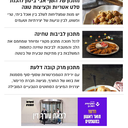
מתכון של השף אבי ביטון להכנת
ברוטב עגבניות ושום עשיר
סלט אטריות וקציצות טונה
יש מנות שמצליחות לשלב בין אוכל ביתי, טרי
ופשוט, לבין נגיעות של יצירתיות וטעמים
מפתיעים. השף הידוע אבי ביטון משתף מתכון
להכנת סלט אטריות וקציצות. זאת במסגרת
מתכון לביבות טחינה
שיתוף פעולה של התכנית עם מותג ריו מרה,
לרגל חנוכה מתכון מקורי ומיוחד שמחמם את
שיצרו יחד מנה טעימה לקלילה להכנה,
הלב והמטבח: לביבות טחינה כתומות
המתאימה לארוחה ביתית או אירוח מרשים.
המשלבות בין מתיקות טבעית של בטטה
ודלעת לבין עושרה וטעמה העדין של הטחינה.
התוצאה היא לביבה רכה, צבעונית ומזמינה,
מתכון מרק קובה דלעת
שמביאה איתה טעם של בית עם טוויסט חגיגי
עם ירידת הטמפרטורות שסוף-סוף מסמנות
ומודרני. המתכון קל להכנה ומושלם לאירוח,
את בואו של החורף, מגישה חברת פרימור,
למשפחה ולכל אוהבי החג. באדיבות חברת
יצרנית המיצים הסחוטים הטבעיים המובילה
אחווה
בישראל, מתכון למנה קלאסית עשירה
בטעמים: מרק קובה דלעת. כיסונים רכים
מבצק סולת ממולאים בבשר מתובל בשילוב
מרק כתום, סמיך ועשיר המבוסס על דלעת,
ירקות ותיבול עדין. החיבור בין המתיקות
הטבעית של הדלעת, העדינות של המרק