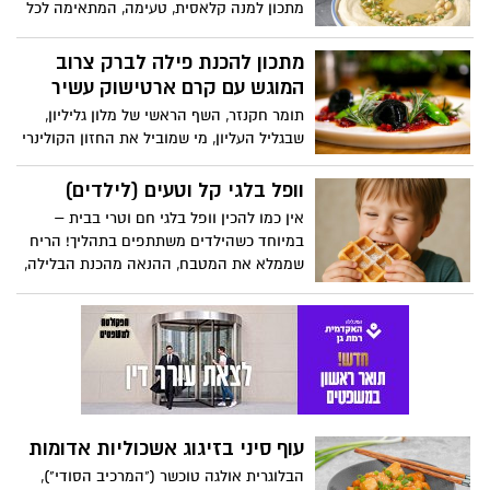
מתכון למנה קלאסית, טעימה, המתאימה לכל
המשפחה: חומוס מסורתי. מנה מנצחת עם
גרגירי חומוס יבשים או מוכנים, בשילוב טחינה
מתכון להכנת פילה לברק צרוב
מסורתית מעודנת, המוגשת עם גרגירי חומוס
המוגש עם קרם ארטישוק עשיר
מבושלים מעל, פטרוזיליה וצנוברים – כמו
תומר חקנזר, השף הראשי של מלון גליליון,
במסעדות. מנה מנצחת, קלה להכנה
שבגליל העליון, מי שמוביל את החזון הקולינרי
המתאימה כתוספת או כארוחה לכל
של מלון הפרמיום, הממוקם בלב עמק החולה,
המשפחה. בתיאבון!
ממשיך להפתיע עם מנות המשלבות חומרי
וופל בלגי קל וטעים (לילדים)
גלם מקומיים עם ייצירתיות קולינרית מרהיבה.
אין כמו להכין וופל בלגי חם וטרי בבית –
הפעם, מגיש תומר מנה אלגנטית ומעודנת
במיוחד כשהילדים משתתפים בתהליך! הריח
הלקוחה מתפריט הערב של המלון: פילה
שממלא את המטבח, ההנאה מהכנת הבלילה,
לברק צרוב, המוגש עם קרם ארטישוק עשיר
ההתרגשות כשפותחים את מכשיר הוופל
וקטיפתי, שמשלים את טעמי הדג באופן
ורואים את המרקם המושלם – וכל זה מסתיים
מושלם.
ברגע הכי כיפי: לבחור תוספות ולנגוס בוואפל
מתוק ופריך. מתכון פשוט, חוויה טעימה, וזמן
איכות משפחתי – מה צריך יותר מזה?
עוף סיני בזיגוג אשכוליות אדומות
הבלוגרית אולגה טוכשר ("המרכיב הסודי"),