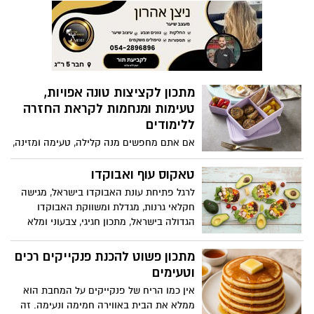
הדברים הכי חשובים הוא שיהיה לילדים כריך
משביע שהם גם יאהבו וגם ייתן להם אנרגיה
להמשך היום. כריכים פשוטים להכנה, כמו
טונה עם ירקות, גבינה עם צבעי הקשת או
חביתה טרייה, יכולים להיות פתרון מצוין גם
מהירים להכנה בבוקר וגם מזינים
מתכון לקציצות טונה אפויות,
טעימות ומנחמות לקראת החזרה
ללימודים
אם אתם מחפשים מנה קלילה, טעימה ומזינה,
שאפשר לארוז בקופסאת אוכל השפית תמרה
אהרוני בתכנית תמרה וחברים שמשודרת
טאקוס עוף ואבוקדו
בקשת 12 ובערוץ foody מעניקה מתכון קל
לרגל פתיחת עונת האבוקדו בישראל, מגישה
להכנה, טעים במיוחד, להכנת קציצות טונה
חקלאי גרנות, מגדלת ומשווקת האבוקדו
אפויות בתנור, עם הרבה טעם ובלי טיגון!
הגדולה בישראל, מתכון חגיגי, צבעוני ומלא
טעמים – טאקוס עוף ואבוקדו. המנה משלבת
את האבוקדו הישראלי הטרי שזה עתה נקטף,
מתכון פשוט להכנת פנקייקים רכים
עם עוף עסיסי ותיבול רענן, ומזמינה את
וטעימים
הצרכנים ליהנות מחוויית בישול קלה, מהירה,
אין כמו הריח של פנקייקים על המחבת הוא
צבעונית ובריאה שמכניסה את האבוקדו
ממלא את הבית באווירה חמימה ונעימה. זה
למרכז הצלחת. בתיאבון!