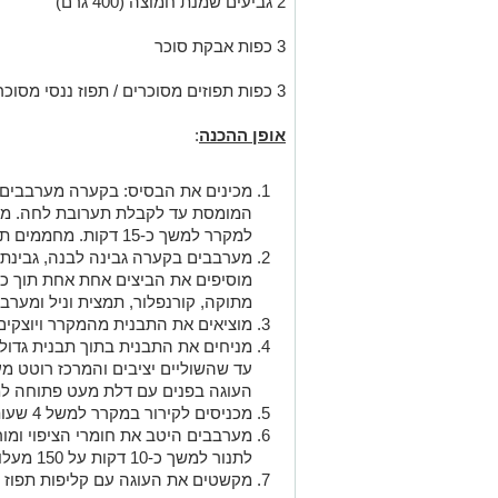
2 גביעים שמנת חמוצה (400 גרם)
3 כפות אבקת סוכר
3 כפות תפוזים מסוכרים / תפוז ננסי מסוכר
אופן ההכנה
:
מכינים את הבסיס: בקערה מערבבים 
המומסת עד לקבלת תערובת לחה. מה
למקרר למשך כ-15 דקות. מחממים תנור ל- 160 מעלות.
מערבבים בקערה גבינה לבנה, גבינת
מוסיפים את הביצים אחת אחת תוך כדי
מתוקה, קורנפלור, תמצית וניל ומער
מוציאים את התבנית מהמקרר ויוצקי
עד שהשוליים יציבים והמרכז רוטט מ
העוגה בפנים עם דלת מעט פתוחה ל
מכניסים לקירור במקרר למשל 4 שעות לפחות, רצוי למשך לילה.
מערבבים היטב את חומרי הציפוי ומו
לתנור למשך כ-10 דקות על 150 מעלות לייצוב עדין, או להשאיר קר).
מקשטים את העוגה עם קליפות תפוז מס