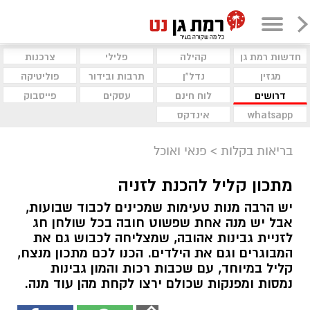
חדשות רמת גן
קהילה
פלילי
צרכנות
מגזין
נדל"ן
תרבות ובידור
פוליטיקה
דרושים
לוח חינם
עסקים
פייסבוק
whatsapp
אינדקס
בריאות בקלות
>
פנאי ואוכל
מתכון קליל להכנת לזניה
יש הרבה מנות טעימות שמכינים לכבוד שבועות,
אבל יש מנה אחת שפשוט חובה בכל שולחן חג
לזניית גבינות אהובה, שמצליחה לכבוש גם את
המבוגרים וגם את הילדים. הכנו לכם מתכון מנצח,
קליל במיוחד, עם שכבות רכות והמון גבינות
נמסות ומפנקות שכולם ירצו לקחת מהן עוד מנה.