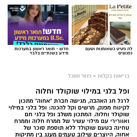
לה פטיט כשאומנות וטעם
חדש - תואר ראשון במערכות
נפגשים
מידע בשנתיים בלבד
ai
מצרכים (ל-2 מנות)
בריאות בקלות
>
פנאי ואוכל
4 ביצים
ופל בלגי במילוי שוקולד וחלוה
½ פלפל אדום, חתוך לקוביות קטנות
לרגל חג האהבה, מגישה חברת "אחוה" מתכון
½ פלפל צהוב, חתוך לקוביות קטנות
לקינוח מפנק, מרשים וקל להכנה: ופל בלגי במילוי
¼ פלפל ירוק, חתוך לקוביות קטנות
שוקולד וחלוה. המתכון משלב ופל בלגי חם
½ בצל קטן קצוץ דק (לא חובה)
ואוורירי עם מילוי עשיר של ממרח חלוה וממרח
2 כפות פטרוזיליה קצוצה
טחינה בטעם שוקולד ללא תוספת סוכר של
אחוה, היוצרים שילוב טעמים מענג בין מתיקות
2 כפות עירית קצוצה