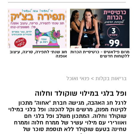
מרום פילאטיס - כרטיסיית הכרות
חוג שנתי לתפירה, סריגה, עיצוב
ללקוחות חדשים
אופנה
ai
מצרכים (ל-2 מנות)
בריאות בקלות
>
פנאי ואוכל
4 ביצים
ופל בלגי במילוי שוקולד וחלוה
½ פלפל אדום, חתוך לקוביות קטנות
לרגל חג האהבה, מגישה חברת "אחוה" מתכון
½ פלפל צהוב, חתוך לקוביות קטנות
לקינוח מפנק, מרשים וקל להכנה: ופל בלגי במילוי
¼ פלפל ירוק, חתוך לקוביות קטנות
שוקולד וחלוה. המתכון משלב ופל בלגי חם
½ בצל קטן קצוץ דק (לא חובה)
ואוורירי עם מילוי עשיר של ממרח חלוה וממרח
2 כפות פטרוזיליה קצוצה
טחינה בטעם שוקולד ללא תוספת סוכר של
אחוה, היוצרים שילוב טעמים מענג בין מתיקות
2 כפות עירית קצוצה
השוקולד לעומק הטעם הייחודי של החלוה.
2 כפות גבינה בולגרית מפוררת (לא חובה)
המתכון פשוט ומהיר להכנה, אינו דורש מיומנות
½ כפית פפריקה מתוקה
מיוחדת ומתאים לכל מי שמעוניין להפתיע את בן
קרא עוד
קורט כורכום (לצבע)
או בת הזוג במחווה מתוקה ומיוחדת. בין אם