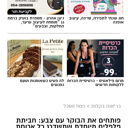
מרום פילאטיס - כרטיסיית הכרות
לה פטיט כשאומנות וטעם
ללקוחות חדשים
נפגשים
בריאות בקלות
>
פנאי ואוכל
פותחים את הבוקר עם צבע: חביתת
פלפלים מיוחדת שתשדרג כל ארוחת
בוקר
מחפשים לשדרג את החביתה של הבוקר? המתכון
הזה משלב פלפלים צבעוניים, עשבי תיבול טריים
ותיבול עדין, ויוצר חביתה אוורירית, עשירה