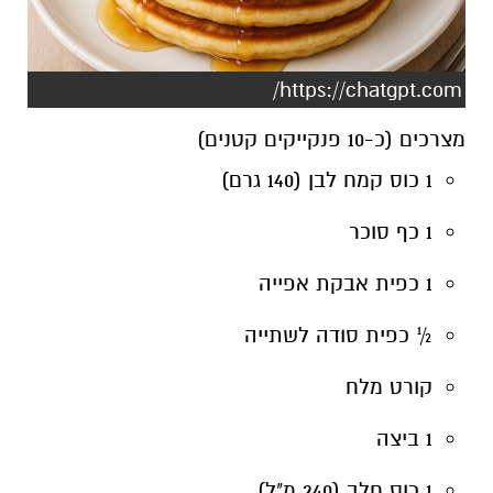
מצרכים (כ-10 פנקייקים קטנים)
1 כוס קמח לבן (140 גרם)
1 כף סוכר
1 כפית אבקת אפייה
½ כפית סודה לשתייה
קורט מלח
1 ביצה
1 כוס חלב (240 מ"ל)
2 כפות שמן (או חמאה מומסת)
חמאה/שמן לטיגון