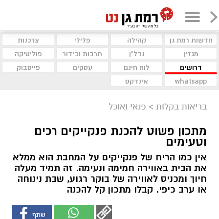
חדשות רמת גן
קהילה
פלילי
צרכנות
מגזין
נדל"ן
תרבות ובידור
פוליטיקה
דרושים
לוח חינם
עסקים
פייסבוק
whatsapp
אינדקס
בריאות בקלות
>
פנאי ואוכל
מתכון פשוט להכנת פנקייקים רכים
וטעימים
אין כמו הריח של פנקייקים על המחבת הוא ממלא
את הבית באווירה חמימה ונעימה. זה תמיד מעלה
חיוך ומכניס לאווירה של בוקר רגוע, שבת נינוחה
או ערב כיפי. קבלו מתכון קל להכנה