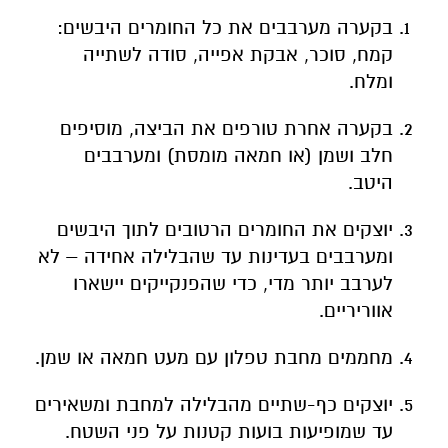
בקערה אחרת טורפים את הביצה, מוסיפים
חלב ושמן (או חמאה מומסת) ומערבבים
היטב.
יוצקים את החומרים הרטובים לתוך היבשים
ומערבבים בעדינות עד שהבלילה אחידה – לא
לערבב יותר מדי, כדי שהפנקייקים יישארו
אווריריים.
מחממים מחבת טפלון עם מעט חמאה או שמן.
יוצקים כף-שתיים מהבלילה למחבת ומשאירים
עד שמופיעות בועות קטנות על פני השטח.
הופכים לצד השני ומבשלים עוד כחצי
דקה–דקה.
מגישים חם עם מייפל, דבש, שוקולד, או פירות