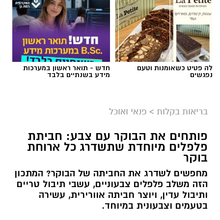
לה פטיט כשאומנות וטעם
חדש - תואר ראשון במערכות
נפגשים
מידע בשנתיים בלבד
בריאות בקלות
>
פנאי ואוכל
פותחים את הבוקר עם צבע: חביתת
פלפלים מיוחדת שתשדרג כל ארוחת
בוקר
מחפשים לשדרג את החביתה של הבוקר? המתכון
הזה משלב פלפלים צבעוניים, עשבי תיבול טריים
ותיבול עדין, ויוצר חביתה אוורירית, עשירה
בטעמים וצבעונית במיוחד.
אלדה נתנאל / 10:21 07.08.26
קרא עוד
אולי יעניין אותך גם