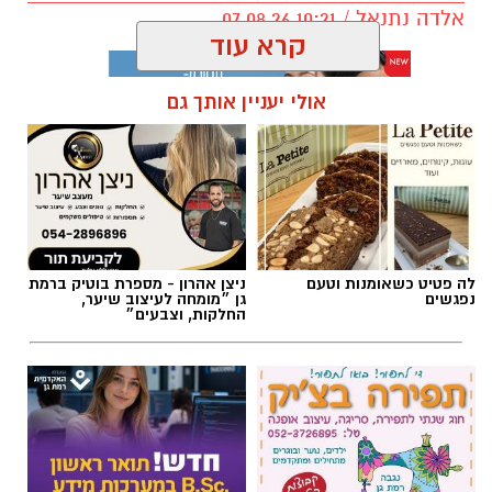
תגים:
חביתת ירק
לה פטיט כשאומנות וטעם
ניצן אהרון - מספרת בוטיק ברמת
נפגשים
גן ״מומחה לעיצוב שיער,
החלקות, וצבעים״
חוג שנתי לתפירה, סריגה, עיצוב
חדש - תואר ראשון במערכות
אופנה
מידע בשנתיים בלבד
ai