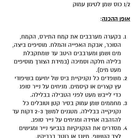
בקערה מערבבים את קמח התירס, הקמח,
הסוכר, אבקת האפייה והמלח. מוסיפים ביצה,
מים ושמן ומערבבים היטב עד שמתקבלת
בלילה חלקה וסמיכה (במידת הצורך מוסיפים
מעט מים).
משפדים כל נקניקיית ביס של יחיעם בשיפודי
עץ קצרים או קיסמים. מניחים על נייר סופג
כדי לייבש מעט לפני הטבילה בבלילה.
מחממים שמן עמוק בסיר קטן וטובלים כל
נקניקייה בבלילה. מטגנים למשך 2-3 דקות עד
להזהבה אחידה ומניחים על נייר סופג.
מסדרים את הנקניקיות בגביעי נייר ומגישים
לצד קטשופ, מיונז או רוטב ברביקיו.
הצטרפו לקבוצת החדשות השקטה של רמת גן נט ב-