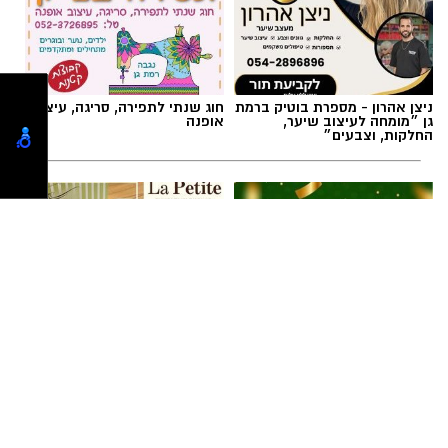
ניצן אהרון - מספרת בוטיק ברמת
חוג שנתי לתפירה, סריגה, עיצוב
גן ״מומחה לעיצוב שיער,
אופנה
החלקות, וצבעים״
תגים:
ופל בלגי במילוי שוקולד וחלוה
קפיצה קטנה קנייה גדולה:
לה פטיט כשאומנות וטעם
הסופר השכונתי שמביא את כוח
נפגשים
הרשתות הגדולות לרמת גן
מחממים מחבת עם שמן הזית והחמאה.
מטגנים את הבצל במשך כ-2 דקות.
מוסיפים את קוביות הפלפלים ומקפיצים 3–4
דקות, עד שהן מתרככות אך נשארות מעט
טוען כתבה...
פריכות.
בקערה טורפים את הביצים עם המלח,
הפלפל, הפפריקה והכורכום.
הודעות לאתר ניתן לשלוח במייל :