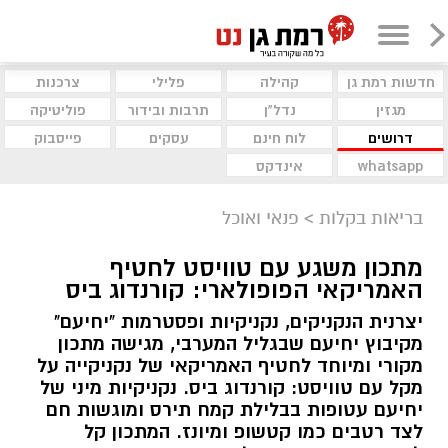
חדשות רמת גן
קהילה
פלילי
צרכנות
מגזין
נדל"ן
תרבות ובידור
פוליטיקה
דרושים
לוח חינם
עסקים
פייסבוק
whatsapp
אינדקס
בריאות בקלות
>
פנאי ואוכל
מתכון משגע עם טוויסט לחטיף
האמריקאי הפופולארי: קורנדוג ביס
יצרנית הנקניקים, נקניקיות ופסטרמות "יחיעם"
מקיבוץ יחיעם שבגליל המערבי, מגישה מתכון
מקורי ומיוחד לחטיף האמריקאי של נקניקייה על
מקל עם טוויסט: קורנדוג ביס. נקניקיות מיני של
יחיעם עטופות בבלילת קמח תירס ומוגשות חם
לצד רטבים כמו קטשופ ומיונז. המתכון קל