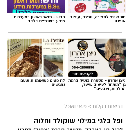
חוג שנתי לתפירה, סריגה, עיצוב
חדש - תואר ראשון במערכות
אופנה
מידע בשנתיים בלבד
ניצן אהרון - מספרת בוטיק ברמת
לה פטיט כשאומנות וטעם
גן ״מומחה לעיצוב שיער,
נפגשים
החלקות, וצבעים״
ai
מצרכים (ל-2 מנות)
בריאות בקלות
>
פנאי ואוכל
4 ביצים
ופל בלגי במילוי שוקולד וחלוה
½ פלפל אדום, חתוך לקוביות קטנות