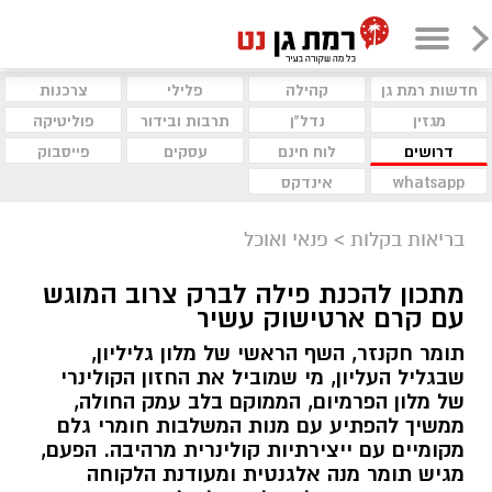
חדשות רמת גן
קהילה
פלילי
צרכנות
מגזין
נדל"ן
תרבות ובידור
פוליטיקה
דרושים
לוח חינם
עסקים
פייסבוק
whatsapp
אינדקס
בריאות בקלות
>
פנאי ואוכל
מתכון להכנת פילה לברק צרוב המוגש
עם קרם ארטישוק עשיר
תומר חקנזר, השף הראשי של מלון גליליון,
שבגליל העליון, מי שמוביל את החזון הקולינרי
של מלון הפרמיום, הממוקם בלב עמק החולה,
ממשיך להפתיע עם מנות המשלבות חומרי גלם
מקומיים עם ייצירתיות קולינרית מרהיבה. הפעם,
מגיש תומר מנה אלגנטית ומעודנת הלקוחה