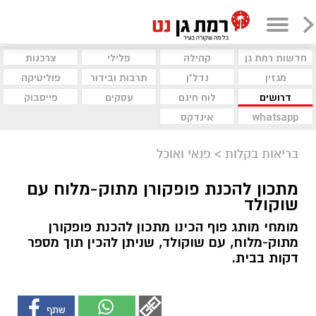
חדשות רמת גן
קהילה
פלילי
צרכנות
מגזין
נדל"ן
תרבות ובידור
פוליטיקה
דרושים
לוח חינם
עסקים
פייסבוק
whatsapp
אינדקס
בריאות בקלות
>
פנאי ואוכל
מתכון להכנת פופקורן מתוק-מלוח עם
שוקולד
מומחי מותג פוף הכינו מתכון להכנת פופקורן
מתוק-מלוח, עם שוקולד, שניתן להכין תוך מספר
דקות בבית.