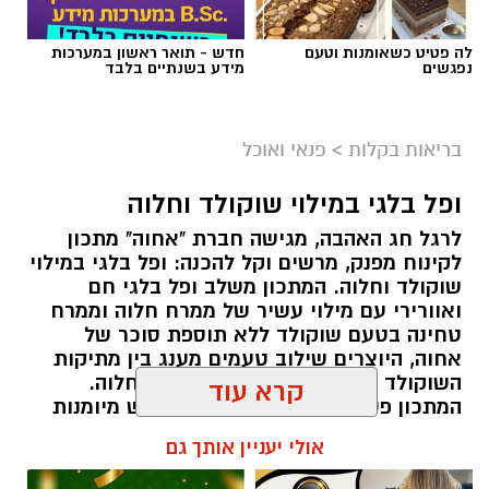
לה פטיט כשאומנות וטעם
חדש - תואר ראשון במערכות
נפגשים
מידע בשנתיים בלבד
ai
מצרכים (ל-2 מנות)
בריאות בקלות
>
פנאי ואוכל
4 ביצים
ופל בלגי במילוי שוקולד וחלוה
½ פלפל אדום, חתוך לקוביות קטנות
לרגל חג האהבה, מגישה חברת "אחוה" מתכון
½ פלפל צהוב, חתוך לקוביות קטנות
לקינוח מפנק, מרשים וקל להכנה: ופל בלגי במילוי
¼ פלפל ירוק, חתוך לקוביות קטנות
שוקולד וחלוה. המתכון משלב ופל בלגי חם
½ בצל קטן קצוץ דק (לא חובה)
ואוורירי עם מילוי עשיר של ממרח חלוה וממרח
2 כפות פטרוזיליה קצוצה
טחינה בטעם שוקולד ללא תוספת סוכר של
אחוה, היוצרים שילוב טעמים מענג בין מתיקות
2 כפות עירית קצוצה
השוקולד לעומק הטעם הייחודי של החלוה.
2 כפות גבינה בולגרית מפוררת (לא חובה)
המתכון פשוט ומהיר להכנה, אינו דורש מיומנות
½ כפית פפריקה מתוקה
מיוחדת ומתאים לכל מי שמעוניין להפתיע את בן
קרא עוד
קורט כורכום (לצבע)
או בת הזוג במחווה מתוקה ומיוחדת. בין אם
מדובר בארוחת בוקר מפנקת, קינוח לארוחה
מלח ופלפל שחור לפי הטעם