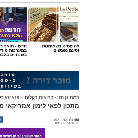
לה פטיט כשאומנות
חדש - תואר רא
וטעם נפגשים
במערכות מידע
בשנתיים בלבד
ופל בלגי במילוי שוקולד וחלוה צילום הדס
מצרכים (לכ-4 ופלים גדולים
):
רמת גן נט
>
בריאות בקלות
>
פנאי ואוכל
1 ו-1/2 כוסות קמח
מתכון לפאי לימון אמריקאי מ
2 ביצים
מערכת האתר
1 כף סוכר
23.07.26 / 09:33
1 כפית תמצית וניל