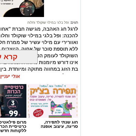
תגים:
ופל בלגי במילוי שוקולד וחלוה
לרגל חג האהבה, מגישה חברת "אחוה"
להכנה: ופל בלגי במילוי שוקולד וחלו
ואוורירי עם מילוי עשיר של ממרח ח
ללא תוספת סוכר של אחוה, היוצרים 
קרא ע
השוקולד לעומק הטעם הייחודי של הח
אינו דורש מיומנות מיוחדת ומתאים לכ
בת הזוג במחווה מתוקה ומיוחדת. בין
קינוח לארוחה רומנטית או פינוק זוגי
אולי יעניי
שוקולד וחלוה יהפוך כל רגע לחגיגה 
חוג שנתי לתפירה,
מרום פילאטיס 
סריגה, עיצוב אופנה
כרטיסיית הכרו
ללקוחות חדשי