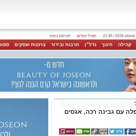
|
המייל האדום
|
לפרסום באתר
קהילה
חינוך
נדל״ן
תרבות ובידור
צרכנות ועסקים
ספור
לה עם גבינה רכה, אגסים