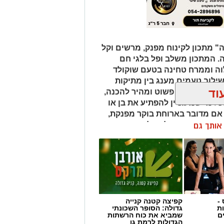
 מתכון לקינוח מפנק, מרשים וקל
ה. המתכון משלב ופל בלגי חם
לוה וממרח טחינה בטעם שוקולד
שילוב טעמים מענג בין מתיקות
וד
לוה. המתכון פשוט ומהיר להכנה,
ל מי שמעוניין להפתיע את בן או
 אם מדובר בארוחת בוקר מפנקת,
 בסוף היום, הוופל הבלגי בטעם
ן אותך גם
של אהבה. ט"ו באב שמח!
-
קפיצה קטנה קנייה
ת
גדולה: הסופר השכונתי
ם
שמביא את כוח הרשתות
הגדולות לרמת גן