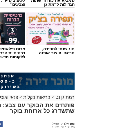
שמביא את כוח הרשתות
לעיצוב שיער, 
הגדולות לרמת גן
וצבעים״
חוג שנתי לתפירה,
מרום פילאטיס 
סריגה, עיצוב אופנה
כרטיסיית הכרו
ללקוחות חדשי
רמת גן נט
>
בריאות בקלות
>
פנאי ואוכל
פותחים את הבוקר עם צבע: ח
שתשדרג כל ארוחת בוקר
אלדה נתנאל
07.08.26 / 10:21