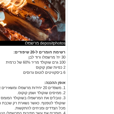
depositphotos מרשמלו
רשימת חומרים ל-20 שיפודים:
30 יח' מרשמלו ורוד לבן
100 גרם שוקולד מריר 60% של כרמית
2 כפיות שמן קוקוס
6 ביסקוויטים לוטוס גרוסים
אופן ההכנה:
1. משפדים 20 יחידות מרשמלו ומשאירים את קצה השיפוד מבצבץ כלפי מעלה.
2. ממיסים שוקולד ושמן קוקוס.
3. טובלים את המרשמלו בשוקולד המומס 
שוקולד לטפטף. כאשר נשארת רק שכבת השו
מכל הצדדים ומניחים להתקשות.
4. חותכים את עשר חתיכות המרשמלו הנותרות לחצי ונועצים בקצהו של כל שיפוד.