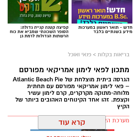
חדש - תואר ראשון במערכות
קפיצה קטנה קנייה גדולה:
מידע בשנתיים בלבד
הסופר השכונתי שמביא את כוח
הרשתות הגדולות לרמת גן
בריאות בקלות
>
פנאי ואוכל
מתכון לפאי לימון אמריקאי מפורסם
הגרסה ביתית מוצלחת של Atlantic Beach Pie
– פאי לימון אמריקאי מפורסם עם תחתית
מלוחה-מתוקה מקרקרים, קרם לימון עשיר
ופל בלגי במילוי שוקולד וחלוה צילום הדס ניצן
וקצפת. זהו אחד הקינוחים האהובים ביותר של
הקיץ
מצרכים (לכ-4 ופלים גדולים
):
מערכת האתר / 09:33 23.07.26
קרא עוד
1 ו-1/2 כוסות קמח
2 ביצים