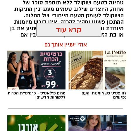
טחינה בטעם שוקולד ללא תוספת סוכר של
אחוה, היוצרים שילוב טעמים מענג בין מתיקות
השוקולד לעומק הטעם הייחודי של החלוה.
המתכון פשוט ומהיר להכנה, אינו דורש מיומנות
מיוחדת ומתאים לכל מי שמעוניין להפתיע את בן
קרא עוד
או בת הזוג במחווה מתוקה ומיוחדת. בין אם
מדובר בארוחת בוקר מפנקת, קינוח לארוחה
אולי יעניין אותך גם
רומנטית או פינוק זוגי בסוף היום, הוופל הבלגי
בטעם שוקולד וחלוה יהפוך כל רגע לחגיגה של
אהבה. ט"ו באב שמח!
אלדה נתנאל / 09:09 26.07.26
לה פטיט כשאומנות וטעם
מרום פילאטיס - כרטיסיית הכרות
נפגשים
ללקוחות חדשים
תגים:
ופל בלגי במילוי שוקולד וחלוה