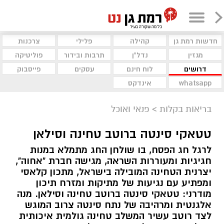
חדשות רמת גן
קהילה
פלילי
צרכנות
מגזין
נדל"ן
תרבות ובידור
פוליטיקה
דרושים
לוח חינם
עסקים
פייסבוק
whatsapp
אינדקס
בריאות בקלות
>
פנאי ואוכל
טטאקי סינטה ברוטב טחינה וסילאן
לרגל חג הפסח, בו שולחן החג מתמלא במנות
חגיגיות ומעוררות השראה, מגישה חברת "אחוה",
יצרנית הטחינה המובילה בישראל, מתכון קלאסי
ומפתיע עם נגיעות של מתיקות ומזרח תיכון
מודרני: טטאקי סינטה ברוטב טחינה וסילאן. מנה
אלגנטית ומרהיבה של נתח סינטה צרוב המוגש
לצד רוטב עשיר המשלב טחינה גולמית איכותית