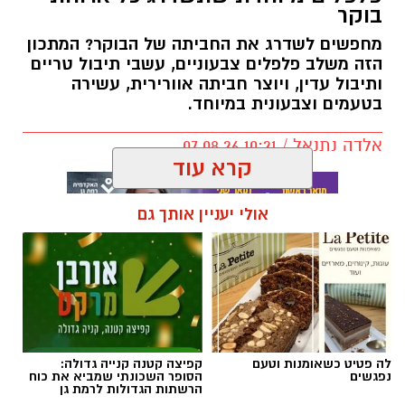
בוקר
מחפשים לשדרג את החביתה של הבוקר? המתכון
הזה משלב פלפלים צבעוניים, עשבי תיבול טריים
ותיבול עדין, ויוצר חביתה אוורירית, עשירה
בטעמים וצבעונית במיוחד.
אלדה נתנאל / 10:21 07.08.26
קרא עוד
אולי יעניין אותך גם
תגים:
חביתת ירק
לה פטיט כשאומנות וטעם
קפיצה קטנה קנייה גדולה:
נפגשים
הסופר השכונתי שמביא את כוח
הרשתות הגדולות לרמת גן