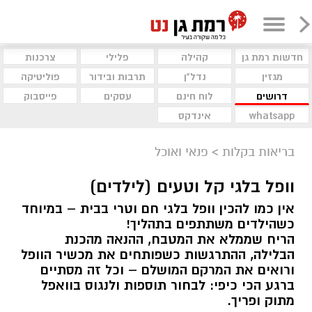
חדשות רמת גן
קהילה
פלילי
צרכנות
מגזין
נדל"ן
תרבות ובידור
פוליטיקה
דרושים
לוח חינם
עסקים
פייסבוק
whatsapp
אינדקס
בריאות בקלות
>
פנאי ואוכל
וופל בלגי קל וטעים (לילדים)
אין כמו להכין וופל בלגי חם וטרי בבית – במיוחד
כשהילדים משתתפים בתהליך!
הריח שממלא את המטבח, ההנאה מהכנת
הבלילה, ההתרגשות כשפותחים את מכשיר הוופל
ורואים את המרקם המושלם – וכל זה מסתיים
ברגע הכי כיפי: לבחור תוספות ולנגוס בוואפל
מתוק ופריך.