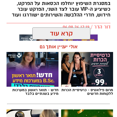
במסגרת השיפוץ יוחלפו הכסאות על הפרקט,
כשיציע ה-VIP עובר לצד השני, הפרקט עובר
חידוש, חדרי ההלבשה והשירותים ישודרגו ועוד
דור הדר / 17:19 06.08.26
קרא עוד
אולי יעניין אותך גם
תגים:
כרמל שאמה הכהן
,
מכבי עירוני רמת גן
,
זיסמן
אולם זיסמן ברמת גן, אולמה הביתי של מכבי
קבוצת כנען רמת-גן, שנחנך ב-1993, עובר בימים
מרום פילאטיס - כרטיסיית הכרות
חדש - תואר ראשון במערכות
אלו שיפוץ משמעותי לקראת עונת המשחקים
ללקוחות חדשים
מידע בשנתיים בלבד
הקרובה, בהשקעתה האדיבה והנדיבה של עיריית
רמת גן והעומד בראשה כרמל שאמה הכהן
והבעלים של המועדון אבי גבאי הנאמדת בכשני