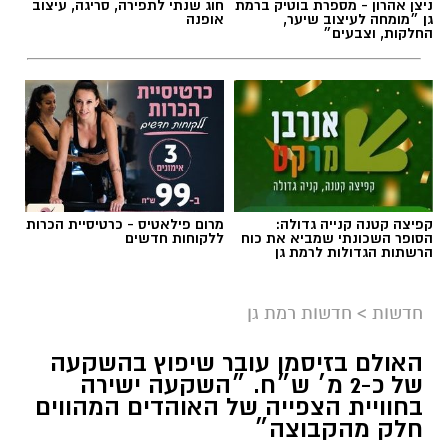
ניצן אהרון - מספרת בוטיק ברמת
חוג שנתי לתפירה, סריגה, עיצוב
גן ״מומחה לעיצוב שיער,
אופנה
החלקות, וצבעים״
קפיצה קטנה קנייה גדולה:
מרום פילאטיס - כרטיסיית הכרות
הסופר השכונתי שמביא את כוח
ללקוחות חדשים
הרשתות הגדולות לרמת גן
חדשות
>
חדשות רמת גן
האולם בזיסמן עובר שיפוץ בהשקעה
של כ-2 מ׳ ש״ח. ״השקעה ישירה
בחוויית הצפייה של האוהדים המהווים
חלק מהקבוצה״