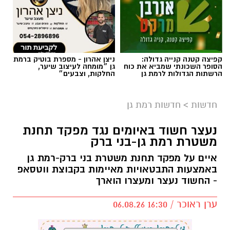
מיליון ש״ח.
במסגרת השיפוץ, יוחלפו כל המושבים על הפרקט
ובמקומם יותקנו יציעים חדשים. יציע ה-VIP עובר
קפיצה קטנה קנייה גדולה:
ניצן אהרון - מספרת בוטיק ברמת
צד וימוקם בצד בו היו ממוקמים שולחן המזכירות
הסופר השכונתי שמביא את כוח
גן ״מומחה לעיצוב שיער,
וספסלי הקבוצות. אלה עוברים לצד השני מתחת
הרשתות הגדולות לרמת גן
החלקות, וצבעים״
ליציעים המרכזיים של האולם, מול מצלמות
הטלוויזיה. גם משני צידי הפרקט מאחורי הסלים
חדשות
>
חדשות רמת גן
יותקנו יציעים חדשים.
נעצר חשוד באיומים נגד מפקד תחנת
משטרת רמת גן-בני ברק
מטרת השינוי היא להעניק לאוהדים חוויית משחק
נעימה והיא מתבצע תודות לתמיכת ראש העיר,
איים על מפקד תחנת משטרת בני ברק-רמת גן
כרמל שאמה הכהן ובהובלת מנכ״ל רשות הספורט
באמצעות התבטאויות מאיימות בקבוצת ווטסאפ
- החשוד נעצר ומעצרו הוארך
העירונית ר״ג, רוני יהודה. בזכות השינוי המתבצע
תגדל כמות המקומות ביציעים על הפרקט בכ-200
ערן ראוכר / 16:30 06.08.26
מקומות.