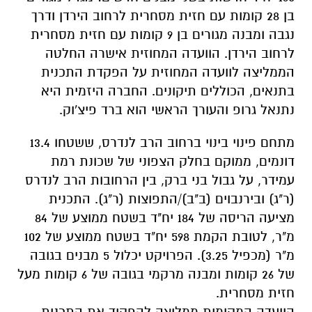
בן 28 קומות עם חזית מסחרית לרחוב הירדן ודרך
נגבה ומבנה מגורים בן 9 קומות עם חזית מסחרית
לרחוב הירדן. הוועדה המחוזית אישרה החלטה
הממליצה לוועדה המחוזית על הפקדת התכנית
בתנאים, הכוללים תיקונים. החברה היזמית היא
נתנאל גרופ והעורך הראשי הוא ברד פיצ'וק.
מתחם פינוי בינוי ברחוב הרב לנדרס, ששטחו 13.4
דונמים, ממוקם בחלק הצפוני של שכונת רמת
עמידר, על גבול בני ברק, בין הרחובות הרב לנדרס
(ר"ג) ובירנבוים (ב"ב)/התפוצות (ר"ג).
התכנית
מציעה הריסה של 184 יח"ד בשטח ממוצע של 84
מ"ר, לטובת הקמת 598 יח"ד בשטח ממוצע של 102
מ"ר (מכפיל 3.25). הפרויקט יכלול 5 מבנים בגובה
של 26 קומות ומבנה מרקמי בגובה של 6 קומות מעל
חזית מסחרית.
הוועדה המקומית ממליצה להפקיד את התכנית,