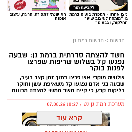
אילוסטרציה AI
ניצן אהרון - מספרת בוטיק ברמת
חוג שנתי לתפירה, סריגה, עיצוב
הברכה מתחילה הרבה לפני הנס
גן ״מומחה לעיצוב שיער,
אופנה
החלקות, וצבעים״
כולנו ממתינים לנס הגדול.
לישועה.
חדשות
>
חדשות רמת גן
לרפואה.
לשלום בית.
חשד להצתה סדרתית ברמת גן: שבעה
לפרנסה.
נפגעו קל בשלוש שריפות שפרצו
לילדים.
לפנות בוקר
לזיווג.
שלושה מוקדי אש פרצו בתוך זמן קצר בעיר,
אנחנו משוכנעים שהברכה תגיע ביום שבו המציאות
שבעה בני אדם נפגעו קל משאיפת עשן וחוקר
תשתנה.
דליקות קבע כי קיים חשד ממשי להצתה מכוונת
אבל פרשת ראה מגלה לנו מבט אחר.
מערכת רמת גן נט / 10:27 07.08.26
"רְאֵה אָנֹכִי נֹתֵן לִפְנֵיכֶם הַיּוֹם בְּרָכָה..."
שימו לב למילה אחת.
קרא עוד
"נותן".
לא "אתן".