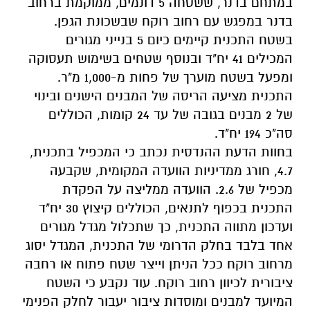
במתחם בדנר, ששטחה 5 דונמים, ממוקמת ברחוב
בדנר במפגש עם רחוב רוקח שבשכונת הגפן.
בשטח התכנית קיימים כיום 5 בנייני מגורים
המכילים 41 יח"ד ובנוסף שטחים בשימוש תעסוקה
ומפעל בשטח מוערך של פחות מ-1,000 מ"ר.
התכנית מציעה הריסה של המבנים הישנים ובינוי
של 2 מבנים בגובה של עד 24 קומות, הכוללים
סה"כ 194 יח"ד.
בחוות הדעת ההנדסית נכתב כי המכפיל בתכנית,
4.7, חורג ממדיניות הוועדה המקומית, שקבעה
מכפיל של 2.6. הוועדה ממליצה על הפקדת
התכנית בכפוף לתנאים, הכוללים קיצוץ 30 יח"ד
ועדכון מתווה התכנית, כך שתכלול מגדל מגורים
אחד בלבד בחלק הדרומי של התכנית, המגדל יסוג
מרחוב רוקח ככל הניתן וייצר שטח פתוח או רחבה
ציבורית לכיוון רחוב רוקח. עוד נקבע כי השטח
המיועד למבנים ומוסדות ציבור יעבור לחלק הפנימי