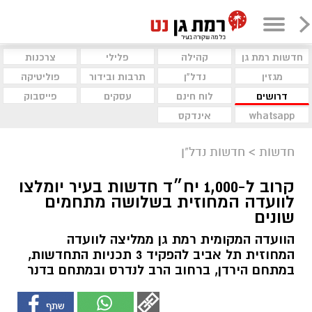
חדשות רמת גן
קהילה
פלילי
צרכנות
מגזין
נדל"ן
תרבות ובידור
פוליטיקה
דרושים
לוח חינם
עסקים
פייסבוק
whatsapp
אינדקס
חדשות
>
חדשות נדל"ן
קרוב ל-1,000 יח״ד חדשות בעיר יומלצו
לוועדה המחוזית בשלושה מתחמים
שונים
הוועדה המקומית רמת גן ממליצה לוועדה
המחוזית תל אביב להפקיד 3 תכניות התחדשות,
במתחם הירדן, ברחוב הרב לנדרס ובמתחם בדנר