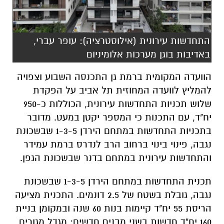
התחדשות עירונית (אילוסטרציה): עופר עברי,
באדיבות בוגן מערכות אלומיניום
הוועדה המקומית ברמת גן התכנסה השבוע וצפויה
להמליץ לוועדה המחוזית תל אביב על הפקדת
שלוש תכניות התחדשות עירונית, הכוללות כ-950
יח"ד, עם התכנות כי המספר יקטן במעט. מדובר
בתכניות התחדשות במתחם הירדן 1-3-5 שבשכונת
נגבה, פינוי בינוי ברחוב הרב לנדרס ברמת עמידר
והתחדשות עירונית במתחם בדנר שבשכונת הגפן.
תכנית התחדשות במתחם הירדן 1-3-5 שבשכונת
נגבה, גובלת בשטח של 2.5 דונמים. התכנית מציעה
הריסת 55 יח"ד קיימות בנות 60 שנה ובמקומן בניית
160 יח"ד חדשות בשני מבנים חדשים: מגדל מגורים