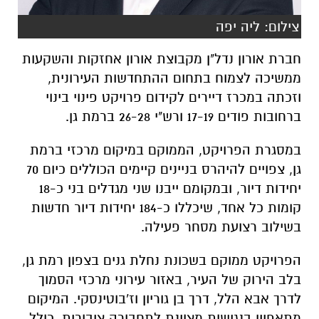
צילום: ליה יפה
חברת אורון נדל"ן מקבוצת אורון אחזקות והשקעות
ממשיכה לצמוח בתחום ההתחדשות העירונית,
וזכתה במכרז דיירים לקידום פרויקט פינוי בינוי
ברחובות פודים 17-19 ורש"י 26-28 ברמת גן.
במסגרת הפרויקט, הממוקם במיקום מרכזי ברמת
גן, צפויים להיהרס בניינים קיימים הכוללים כיום 70
יחידות דיור, ובמקומם ייבנו שני מגדלים בני כ-18
קומות כל אחד, שיכללו כ-184 יחידות דיור חדשות
בשילוב רצועת מסחר פעילה.
הפרויקט ממוקם בשכונת נחלת גנים בצפון רמת גן,
בלב הירוק של העיר, באזור עירוני מרכזי הסמוך
לדרך אבא הלל, דרך בן גוריון וז'בוטינסקי.
המיקום
מתאפיין בנגישות מצוינת לתחבורה ציבורית, כולל