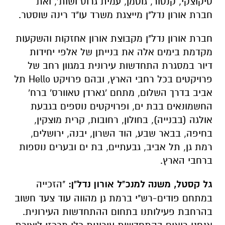
טיקוצקי, קנטור, גוטמן, עמית גרוס ושות', ואת
חברת אורון נדל"ן מייצגת משרד עו"ד רינה שוסטר.
חברת אורון נדל"ן מקבוצת אורון אחזקות והשקעות
מקדמת בימים אלה את בנייתן של אלפי יחידות
דיור במסגרת התחדשות עירונית במגוון רחב של
פרויקטים בכל רחבי הארץ, ובהם פרויקט Hello תל
אביב בדרך השלום, מתחם 'גארדן טאוורס' ברח'
החשמונאים בבת ים, ופרויקטים נוספים בגבעת
אולגה (בבנייה), בחולון, רחובות, קרית מוצקין,
בחיפה, בבאר שבע, הוד השרון, יבנה, ירושלים,
רמת גן, תל אביב, גבעתיים, בת ים ובערים נוספות
ברחבי הארץ.
גל קסטל, משנה למנכ"ל אורון נדל"ן:
"הזכייה
במתחם פודים-רש"י ברמת גן מהווה עוד צעד חשוב
בהרחבת פעילותנו בתחום ההתחדשות העירונית.