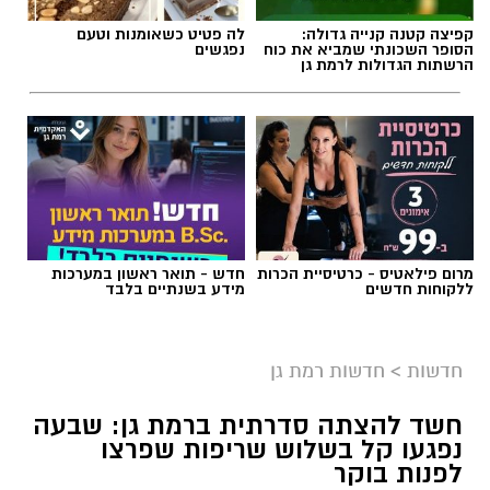
קפיצה קטנה קנייה גדולה:
לה פטיט כשאומנות וטעם
הסופר השכונתי שמביא את כוח
נפגשים
הרשתות הגדולות לרמת גן
אילוסטרציה AI
מרום פילאטיס - כרטיסיית הכרות
חדש - תואר ראשון במערכות
הברכה מתחילה הרבה לפני הנס
ללקוחות חדשים
מידע בשנתיים בלבד
כולנו ממתינים לנס הגדול.
לישועה.
חדשות
>
חדשות רמת גן
לרפואה.
לשלום בית.
חשד להצתה סדרתית ברמת גן: שבעה
לפרנסה.
נפגעו קל בשלוש שריפות שפרצו
לילדים.
לפנות בוקר