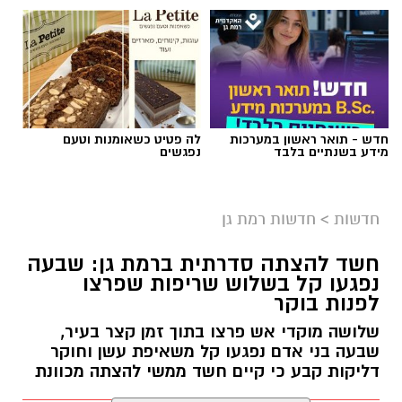
אילוסטרציה AI
חדש - תואר ראשון במערכות
לה פטיט כשאומנות וטעם
הברכה מתחילה הרבה לפני הנס
מידע בשנתיים בלבד
נפגשים
כולנו ממתינים לנס הגדול.
לישועה.
חדשות
>
חדשות רמת גן
לרפואה.
לשלום בית.
חשד להצתה סדרתית ברמת גן: שבעה
לפרנסה.
נפגעו קל בשלוש שריפות שפרצו
לילדים.
לפנות בוקר
לזיווג.
שלושה מוקדי אש פרצו בתוך זמן קצר בעיר,
אנחנו משוכנעים שהברכה תגיע ביום שבו המציאות
שבעה בני אדם נפגעו קל משאיפת עשן וחוקר
תשתנה.
דליקות קבע כי קיים חשד ממשי להצתה מכוונת
אבל פרשת ראה מגלה לנו מבט אחר.