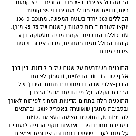
הריסה של 96 יח"ד ב-8 מבני מגורים בני 4 קומות
כיום, ובניית שני מגדלי מגורים בני 35 קומות
הכוללים 308 יח"ד בשטח המפונה. מתוכם כ-108
יוקצו לטובת דירות קטנות (בשטח של 45-75 מ"ר).
עוד כוללת התוכנית הקמת מבנה תעסוקה בן 16
קומות הכולל חזית מסחרית, מבנה ציבור, ושטח
ציבורי פתוח.
התוכנית משתרעת על שטח של כ-7 דונם, בין דרך
אלוף שדה ורחוב הבילויים, ובסמוך לצומת
הירדן-אלוף שדה בו מתוכננת תחנת 'הירדן' של
הרכבת הקלה. על פי הודעת
מנהל התכנון
,
התוכנית חלה בתחום מדיניות המחוז לפיתוח לאורך
ובסביבת מתע"ן שאושרה באפריל 2019, ובהתאם
למדיניות זו, התוכנית מציעה העצמת זכויות
בסביבת תחנת הירדן וצמצום תקני החנייה למגורים
על מנת לעודד שימוש בתחבורה ציבורית וצמצום