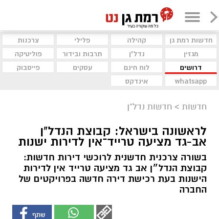
חדשות רמת גן
קהילה
פלילי
צרכנות
מגזין
נדל"ן
תרבות ובידור
פוליטיקה
דרושים
לוח חינם
עסקים
פייסבוק
whatsapp
אינדקס
חדשות
>
חדשות נדל"ן
לראשונה בישראל: קבוצת הנדל"ן
אב-גד מציעה טרייד־אין לדירות ישנות
בשורה צרכנית חדשנית לרוכשי דירות חדשות:
קבוצת הנדל״ן אב גד מציעה טרייד אין לדירות
הישנות בעת רכישת דירה חדשה בפרויקטים של
החברה