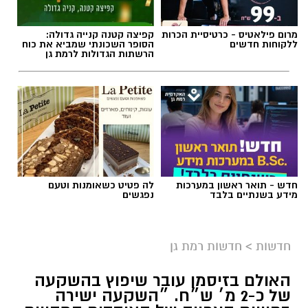
מרום פילאטיס - כרטיסיית הכרות
קפיצה קטנה קנייה גדולה:
ללקוחות חדשים
הסופר השכונתי שמביא את כוח
הרשתות הגדולות לרמת גן
חדש - תואר ראשון במערכות
לה פטיט כשאומנות וטעם
מידע בשנתיים בלבד
נפגשים
צילום: כבאות והצלה לישראל
חשד להצתה מכוונת ברמת גן: שלוש שריפות פרצו
חדשות
>
חדשות רמת גן
לפנות בוקר (שישי) בשלושה מוקדים סמוכים בעיר,
ובמהלכן נפגעו שבעה בני אדם באורח קל משאיפת
האולם בזיסמן עובר שיפוץ בהשקעה
עשן. חוקר דליקות של כבאות והצלה קבע כי קיים
של כ-2 מ׳ ש״ח. ״השקעה ישירה
חשד ממשי להצתה מכוונת וכי ייתכן קשר בין כלל