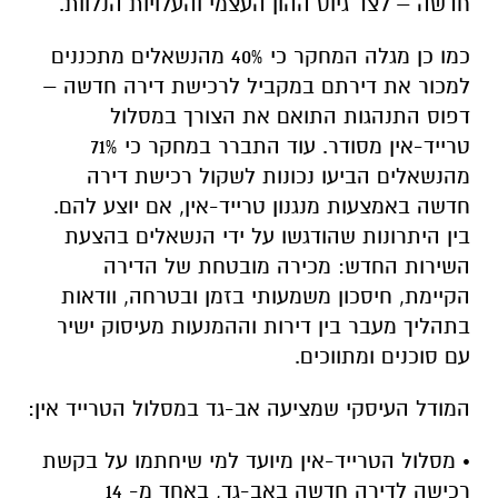
חדשה – לצד גיוס ההון העצמי והעלויות הנלוות.
כמו כן מגלה המחקר כי 40% מהנשאלים מתכננים
למכור את דירתם במקביל לרכישת דירה חדשה –
דפוס התנהגות התואם את הצורך במסלול
טרייד-אין מסודר. עוד התברר במחקר כי 71%
מהנשאלים הביעו נכונות לשקול רכישת דירה
חדשה באמצעות מנגנון טרייד-אין, אם יוצע להם.
בין היתרונות שהודגשו על ידי הנשאלים בהצעת
השירות החדש: מכירה מובטחת של הדירה
הקיימת, חיסכון משמעותי בזמן ובטרחה, וודאות
בתהליך מעבר בין דירות וההמנעות מעיסוק ישיר
עם סוכנים ומתווכים.
המודל העיסקי שמציעה אב-גד במסלול הטרייד אין:
• מסלול הטרייד-אין מיועד למי שיחתמו על בקשת
רכישה לדירה חדשה באב-גד, באחד מ- 14