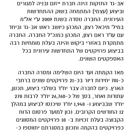
אב-גד החזקות הינה חברת ייזום ובניה למגורים
וביצוע (עצמי) המתמחה בשוק ההתחדשות
העירונית. החברה נוסדה בשנת 2009 ע"י אל"מ
במיל' מיכאל רצון, המכהן כיושב ראש אב-גד וביחד
עם עו"ד ראם רצון, המכהן כמנכ"ל החברה. החברה
מתמקדת באזורי ביקוש והינה בעלת מומחיות רבה
בביצוע פרויקטים של התחדשות עירונית בכל
האספקטים השונים.
מאז הקמתה ועד היום השלימה ומסרה החברה
כ-701 יחידות דיור בכ-21 פרויקטים שונים ברחבי
הארץ. כיום לחברה צבר יח"ד בשלבי ביצוע, תכנון,
עתודות ואחר, בסך של כ-26,760 יח"ד לרבות 278
יח"ד שבביצוע ו- 1,948 יח"ד שיכנסו לביצוע במהלך
12 החודשים הקרובים. נכון למועד פרסום הדוח
הקבוצה בעלת זכויות ב- 18 פרויקטים המסווגים
כפרויקטים בהקמה ותכנון במסגרתם יתווספו כ-