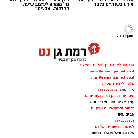
מידע בשנתיים בלבד
גן ״מומחה לעיצוב שיער,
החלקות, וצבעים״
הדמיה: משרד אדריכלים ניר קוץ עבור אב-גד
טוען כתבה...
פרויקט ההתחדשות העירונית במתחם
קריניצי-נחלת יוסף ברמת גן מקבל שותפה חדשה:
חברת אב-גד החזקות דיווחה כי חברת אמריקה
ישראל תצטרף לפרויקט ותחזיק ב-49% מהזכויות
הודעות לאתר ניתן לשלוח במייל :
news@ramatgannet.co.il
בו, בתמורה לכ-21 מיליון שקל.
eran@ramatgannet.co.il
טלפון ליצירת קשר :
במסגרת העסקה תשיב אמריקה ישראל לאב-גד גם
ערן ראוכר
0545243434
מחצית מההוצאות המאושרות שהושקעו בפרויקט
מיסדים רמת גן נט וגבעתיים נט:
עו"ד אליהו חסון ואביב נקש
עד למועד השלמת העסקה. אב-גד תמשיך להחזיק
פרסום והתקשרויות עסקיות:
ב-51% מהפרויקט ולנהל אותו במשותף עם אמריקה
אביב נקש
ישראל.
0542203203
לפרסום ברשת ישראל נט
אלדה נתנאל מנהלת הרשת
עוד נמסר כי אב-גד תמשיך ליהנות מחלקה ברווחי