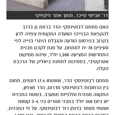
דר' אבישי טייכר, מתוך אתר פיקיויקי
האם
מתחם ז'בוטינסקי-הדר ברמת גן בדרך
להקפאת הבנייה? הוועדה המקומית צפויה לדון
בקרוב בפרסום הודעה והגבלת היתרי בנייה לפי
סעיפים 77-78 למתחם, על מנת לקדם תכנית
התחדשות המציעה 1,200 יח"ד, שיהנו ממיקום
אטרקטיבי, בסמיכות לתחנת ביאליק של הרכבת
הקלה.
מתחם ז'בוטינסקי הדר, ששטחו 17.4 דונמים, תחום
בין הרחובות ז'בוטינסקי מדרום, הדר מצפון,
התקווה ממזרח ותלפיות ממערב.
בשטח התכנית
יש כיום 340 יח"ד במבני מגורים בני 3-4 קומות
ושטחי מסחר בדופן רח' ז'בוטינסקי. על פי התכנית,