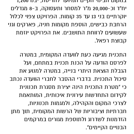
במקום הבינוי הקיים המיועד להריסה, יבנו 1,200
יח"ד וכ-20,000 מ"ר למסחר ותעסוקה, ב-8 מגדלים
יוקרתיים בני 13 עד 35 קומות. הפרויקט צפוי לכלול
הרחבת כבישים, הוספת מקומות חניה, פארקים וגני
שעשועים לרווחת התושבים. את הפרויקט יוזמת
קבוצת רפאל.
התכנית מגיעה כעת לוועדה המקומית, במטרה
לפרסם הודעה על הכנת תכנית במתחם, ועל
הגבלת הוצאת היתרי בנייה, במטרה למנוע את
סיכול התכנית. בדברי ההסבר לחברי הוועדה נכתב
כי "מטרת התכנית הינה יצירת מסגרת תכנונית
לקידום התחדשות עירונית איכותית, המותאמת
לצרכי המקום והקהילה, ולמגמות תכנוניות,
חברתיות וציבוריות של הרשות המקומית, תוך מתן
הזדמנות לשדרוג ולתוספת מגורים במרקמים
הבנויים הקיימים".