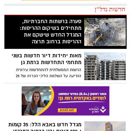
חדשות נדל"ן
סערה ברשתות החברתיות,
מתחילים בשיקום ההריסות:
המגדל החדש שישקם את
ההריסות ברחוב תרצה
מגדל בן 35 קומות יחליף 5 בניינים עם 50
מאות יחידות דיור חדשות בשני
יח"ד; בסך הכל יכלול הפרויקט החדש 150
דירות ועוד מבנה ציבור בן 5 קומות
מתחמי התחדשות ברמת גן
הרשות הממשלתית להתחדשות עירונית
הודיעה על השלמת הליכי הכרזה של 25
מתחמי פינוי-בינוי חדשים ברחבי הארץ,
שניים מהם ברמת גן
מגדל חדש באבא הלל: 35 קומות