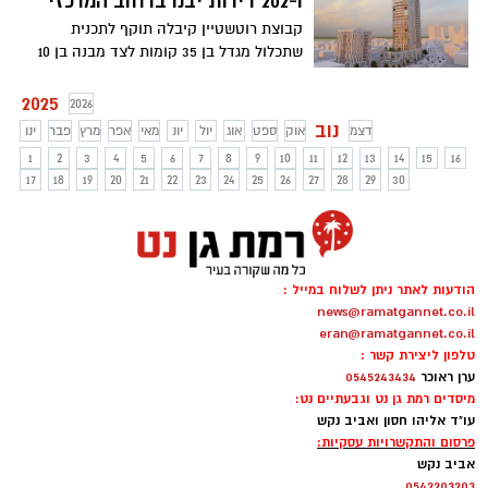
ו-202 דירות יבנו ברחוב המרכזי
קבוצת רוטשטיין קיבלה תוקף לתכנית
שתכלול מגדל בן 35 קומות לצד מבנה בן 10
קומות ושטחי מסחר וציבור
2025
2026
נוב
דצמ
אוק
ספט
אוג
יול
יונ
מאי
אפר
מרץ
פבר
ינו
1
2
3
4
5
6
7
8
9
10
11
12
13
14
15
16
17
18
19
20
21
22
23
24
25
26
27
28
29
30
הודעות לאתר ניתן לשלוח במייל :
news@ramatgannet.co.il
eran@ramatgannet.co.il
טלפון ליצירת קשר :
ערן ראוכר
0545243434
מיסדים רמת גן נט וגבעתיים נט:
עו"ד אליהו חסון ואביב נקש
פרסום והתקשרויות עסקיות:
אביב נקש
0542203203