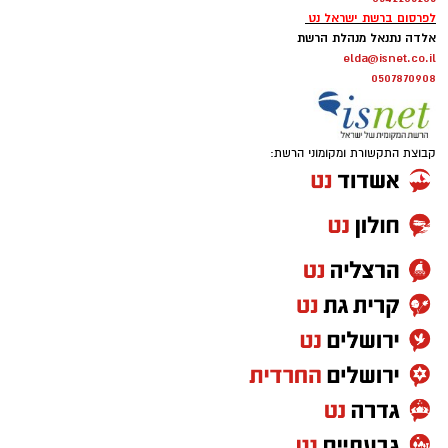
לפרסום ברשת ישראל נט
אלדה נתנאל מנהלת הרשת
elda@isnet.co.il
0507870908
קבוצת התקשורת ומקומוני הרשת: