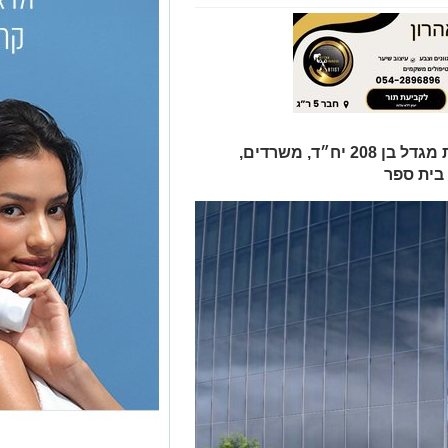
הוועדה המחוזית תדון בתוכנית לבניית מגדל בן 208 יח״ד, משרדים,
בית ספר