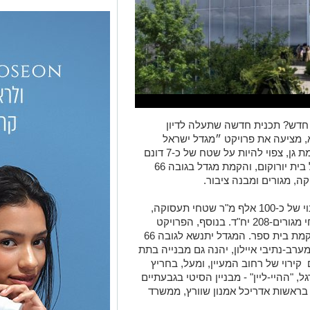
״ חדש? תכנית חדשה שתעלה לדיון
א, מציעה את פרויקט ״מגדל ישראל
קנדה״. המגדל החדש בשכונת ראשוני ברמת גן, צפוי להיות על שטח של כ-7 דונם
והוא יכלול הריסת מבנים ב-3 חלקות, כולל בית יורוקום, והקמת מגדל בגובה 66
ה, מגורים ומבנה ציבור.
על פי הוראות התוכנית, הפרויקט מציע בינוי של כ-100 אלף מ"ר שטחי תעסוקה,
600 מ"ר שטחי מסחר וכ-23 אלף מ"ר שטחי מגורים-208 יח"ד. בנוסף, הפרויקט
כולל הפרשת קרקע לצרכי ציבור לטובת הקמת בית ספר. המגדל יתנשא לגובה 66
ערב-נתיבי איילון, יהנה גם מבנייה בתת
קירוי של רחוב המעיין, ומעל, בחריץ
ל, "ההיי-ליין" - מבניין הסיטי בגבעתיים
 בראשות אדריכל אמנון שוורץ, ממשרד