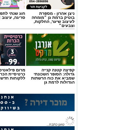
ניצן אהרון - מספרת
חוג שנתי לתפי
בוטיק ברמת גן ״מומחה
סריגה, עיצוב 
לעיצוב שיער, החלקות,
וצבעים״
אילוסטרציה AI
הברכה מתחילה הרבה לפני הנס
כולנו ממתינים לנס הגדול.
לישועה.
קפיצה קטנה קנייה
מרום פילאטיס 
לרפואה.
גדולה: הסופר השכונתי
כרטיסיית הכרו
לשלום בית.
שמביא את כוח הרשתות
ללקוחות חדשי
הגדולות לרמת גן
לפרנסה.
לילדים.
לזיווג.
אנחנו משוכנעים שהברכה תגיע ביום שבו 
אבל פרשת ראה מגלה לנו מבט אחר.
"רְאֵה אָנֹכִי נֹתֵן לִפְנֵיכֶם הַיּוֹם בְּרָכָה..."
שימו לב למילה אחת.
רמת גן נט
>
חדשות
>
חדשות רמת גן
"נותן".
חשד להצתה סדרתית ברמת גן
לא "אתן".