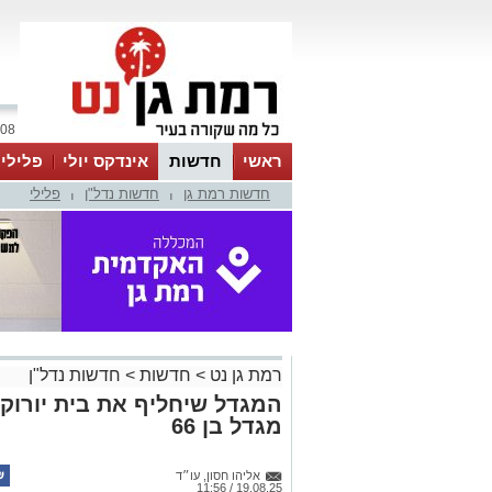
08 אוגוסט 2026 / 12:30
ראשי
חדשות
אינדקס יולי
פלילי
חדשות רמת גן
חדשות נדל"ן
פלילי
ווטסאפ
|
|
רמת גן נט
>
חדשות
>
חדשות נדל"ן
המגדל שיחליף את בית יורוק
מגדל בן 66
אליהו חסון, עו״ד
19.08.25 / 11:56