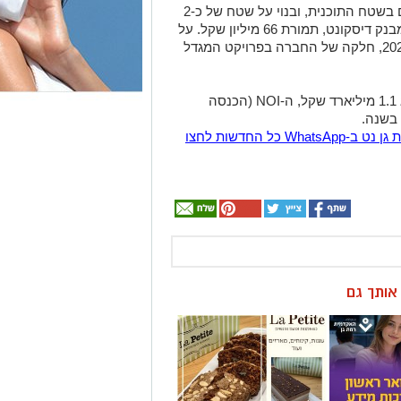
, שהוא אחד מהמבנים הקיימים בשטח התוכנית, ובנוי על שטח של כ-2
דונם, נרכש ע"י ישראל קנדה בשנת 2018 מבנק דיסקונט, תמורת 66 מיליון שקל. על
פי הדו"ח השנתי של ישראל קנדה לשנת 2024, חלקה של החברה בפרויקט המגדל
צפי עלות הקמת הפרויקט, לפי הדו"ח, הוא 1.1 מיליארד שקל, ה-NOI (הכנסה
הצטרפו לקבוצת החדשות השקטה של רמת גן נט ב-WhatsApp כל החדשות לחצו
ן אותך גם