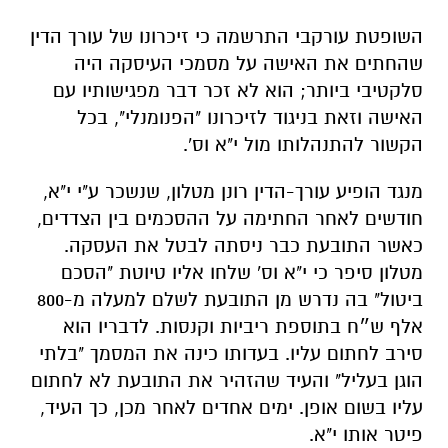
השופטת עורקבי התרשמה כי זיכרונו של עורך הדין
שהחתים את האישה על מסמכי העיסקה היה
סלקטיבי ביותר; הוא לא זכר דבר מפגישותיו עם
האישה וזאת בניגוד לזיכרונו "הפנומנלי", בכל
הקשור להתנהלותו מול י"א וס'.
מנגד הופיע עורך-הדין רונן מטלון, שנשכר ע"י י"א,
חודשים לאחר החתימה על ההסכמים בין הצדדים,
כאשר התובעת כבר ניסתה לבטל את העסקה.
מטלון סיפר כי י"א וס' שלחו אליו טיוטת "הסכם
ביטול" בה נדרש מן התובעת לשלם למעלה מ-800
אלף ש״ח בתוספת ריביות וקנסות. לדבריו הוא
סירב לחתום עליו. בעדותו כינה את המסמך "בלתי
הוגן בעליל" והעיד שהזהיר את התובעת לא לחתום
עליו בשום אופן. ימים אחדים לאחר מכן, כך העיד,
פיטר אותו י"א.