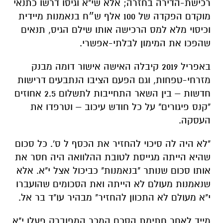
רכישת-הדירה בחזרה; אלא שי"א וגיסו דרשו כתנאי
מוקדם הפקדה של 100 אלף ש״ח בנאמנות מיידית
וכיסוי מלא למס הרכישה אותו שילם הגיס, תנאים
שהפכו את המימון לבלתי-אפשרי.
באפריל 2019 קיבלה האישה אישור דומה מבנק
מזרחי-טפחות, וגם הפעם הציבו הנתבעים דרישות
חדשות – בין השאר התחייבות לתשלום 2.5 אחוזים
"קנס פיגורים" על כל חודש עיכוב – וטרפדו את
העסקה.
"לא היה לה סיכוי להחזיר את הכסף ל ס'. כל סכום
שהיא הייתה מגייסת לטובת ההלוואה היה חסר את
אותו סכום שנותר "בנאמנות" כביכול אצל י"א. אלא
שנאמנות מעולם לא הייתה ואת הסכומים שהועברו
י"א מעולם לא התכוון להחזיר" מבהיר עו"ד בר אל.
מייד לאחר חתימת הסכם המכר המפוברק פעלו י"א