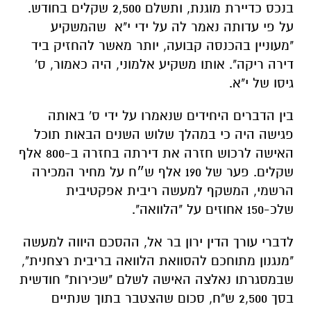
בנכס כדיירת מוגנת, ותשלם 2,500 שקלים בחודש.
על פי עדותה נאמר לה על ידי י"א שהמשקיע
"מעוניין בהכנסה קבועה, יותר מאשר להחזיק ביד
דירה ריקה". אותו משקיע אלמוני, היה כאמור, ס'
גיסו של י"א.
בין הדברים היחידים שנאמרו על ידי ס' באותה
פגישה היה כי במהלך שלוש השנים הבאות תוכל
האישה לרכוש חזרה את דירתה בחזרה ב-800 אלף
שקלים. פער של 190 אלף ש״ח על מחיר המכירה
הרשמי, המשקף למעשה ריבית אפקטיבית
שלכ-150 אחוזים על "הלוואה".
לדברי עורך הדין ירון בר אל, ההסכם היווה למעשה
"מנגנון מתוחכם להסוואת הלוואה בריבית רצחנית",
שבמסגרתו נאלצה האישה לשלם "שכירות" חודשית
בסך 2,500 ש"ח, סכום שהצטבר בתוך שנתיים