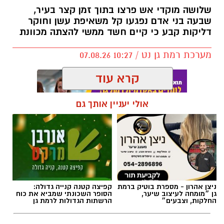
שלושה מוקדי אש פרצו בתוך זמן קצר בעיר,
שבעה בני אדם נפגעו קל משאיפת עשן וחוקר
דליקות קבע כי קיים חשד ממשי להצתה מכוונת
מערכת רמת גן נט / 10:27 07.08.26
קרא עוד
אולי יעניין אותך גם
תגים:
שריפה רמת גן
ניצן אהרון - מספרת בוטיק ברמת
קפיצה קטנה קנייה גדולה:
גן ״מומחה לעיצוב שיער,
הסופר השכונתי שמביא את כוח
החלקות, וצבעים״
הרשתות הגדולות לרמת גן