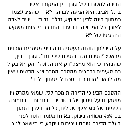
הדירה למשרדו של עורך דין המקורב אליו
בתל-אביב. היא הגיעה לבדה, וי"א – שהציג עצמו
כמתווך בינה לבין "משקיע נדל״ן נדיב" – ישב לצִדה
לאורך כל הפגישה. בדיעבד התברר כי אותו משקיע
היה גיסו של י"א.
על השולחן הונחה מעטפה ובה שני מסמכים מוכנים
מראש: "הסכם מכר והסכם שכירות״. עורך הדין,
שהבהיר כי הוא מייצג "רק את הקונה", הקריא בקול
רם סעיפים נבחרים מהסכם המכר וי"א הבטיח שאין
מה לדאוג "מדובר בהסכם לביטחון בלבד".
ההסכם קבע כי הדירה תימכר לס', שמאי מקרקעין
מוסמך ובעל ניסיון של כ-15 שנה בתחום – בתמורה
רשמית של 610 אלף שקלים, כלומר בערך הנמוך
בכ-45% משוויה בשוק. באותו מעמד הונח לפני
בעלת הדירה טופס שכירות שקבע כי תישאר לגור