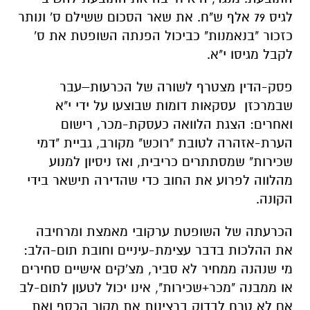
לגיס 79 אלף ש"ח. את שאר הסכום ששילם ס' ונותר
כזכור "בנאמנות" כביכול הפנתה השופטת את ס'
לקבל מגיסו י"א.
פסק-הדין מצטרף לשורה של הכרעות–עבר
שבמרכזן עסקאות דומות שבוצעו על ידי י"א
ואחרים: הצגת הלוואה כעסקת-מכר, רישום
הערת-אזהרה לטובת "רוכש" מקורב, גביית "דמי
שכירות" שמסתתרים כריבית, ואז ניסיון למנוע
מהלווה לפרוע את החוב כדי שהדירה תישאר בידי
הקונה.
הכרעתה של השופטת ערקובי מאמצת ומרחיבה
את ההלכות בדבר עצימת-עיניים וחובת תום-הלב:
מי שנהנה ממחיר לא סביר, מצ'קים אישיים סחירים
או ממבנה "מכר+שכירות", אינו יכול לטעון לתום-לב
אם לא טרח לבדוק ברצינות את מקור הכסף ואת