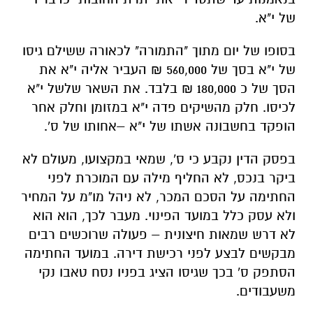
של י"א.
בסופו של יום מתוך "התמורה" לכאורה ששילם גיסו
של י"א בסך של 560,000 ₪ העביר אליה י"א את
הסך של כ 180,000 ₪ בלבד. את השאר שלשל י"א
לכיסו. חלק מהשיקים פדה י"א במזומן וחלק אחר
הופקד בחשבונה אשתו של י"א –אחותו של ס'.
בפסק הדין נקבע כי ס', שמאי במקצועו, מעולם לא
ביקר בנכס, לא החליף מילה עם המוכרת לפני
החתימה על הסכם המכר, לא ניהל מו"מ על המחיר
ולא עסק כלל במועד הפינוי. מעבר לכך, הוא הוא
לא דרש שמאות חיצונית – פעולה שרוכשים רבים
מבקשים לבצע לפני רכישת דירה. במועד החתימה
הסתפק ס' בכך שגיסו הציג בפניו נסח טאבו נקי
משעבודים.