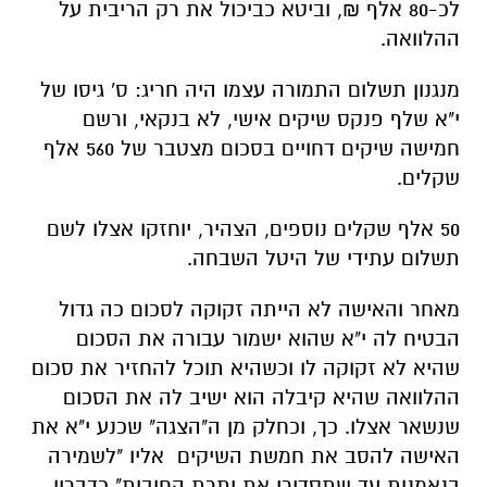
לכ-80 אלף ₪, וביטא כביכול את רק הריבית על
ההלוואה.
מנגנון תשלום התמורה עצמו היה חריג: ס' גיסו של
י"א שלף פנקס שיקים אישי, לא בנקאי, ורשם
חמישה שיקים דחויים בסכום מצטבר של 560 אלף
שקלים.
50 אלף שקלים נוספים, הצהיר, יוחזקו אצלו לשם
תשלום עתידי של היטל השבחה.
מאחר והאישה לא הייתה זקוקה לסכום כה גדול
הבטיח לה י"א שהוא ישמור עבורה את הסכום
שהיא לא זקוקה לו וכשהיא תוכל להחזיר את סכום
ההלוואה שהיא קיבלה הוא ישיב לה את הסכום
שנשאר אצלו. כך, וכחלק מן ה"הצגה" שכנע י"א את
האישה להסב את חמשת השיקים אליו "לשמירה
בנאמנות עד שתסדירי את יתרת החובות" כדבריו