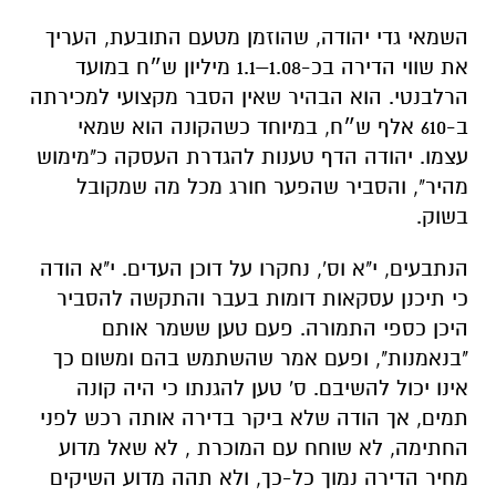
השמאי גדי יהודה, שהוזמן מטעם התובעת, העריך
את שווי הדירה בכ-1.08–1.1 מיליון ש״ח במועד
הרלבנטי. הוא הבהיר שאין הסבר מקצועי למכירתה
ב-610 אלף ש״ח, במיוחד כשהקונה הוא שמאי
עצמו. יהודה הדף טענות להגדרת העסקה כ"מימוש
מהיר", והסביר שהפער חורג מכל מה שמקובל
בשוק.
הנתבעים, י"א וס', נחקרו על דוכן העדים. י"א הודה
כי תיכנן עסקאות דומות בעבר והתקשה להסביר
היכן כספי התמורה. פעם טען ששמר אותם
"בנאמנות", ופעם אמר שהשתמש בהם ומשום כך
אינו יכול להשיבם. ס' טען להגנתו כי היה קונה
תמים, אך הודה שלא ביקר בדירה אותה רכש לפני
החתימה, לא שוחח עם המוכרת , לא שאל מדוע
מחיר הדירה נמוך כל-כך, ולא תהה מדוע השיקים