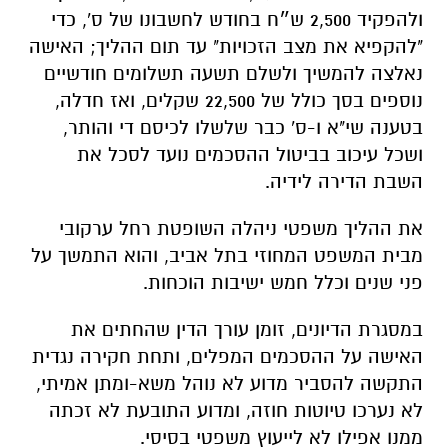
ולהפקיד 2,500 ש״ח בחודש לחשבונו של ס', כדי
"להקפיא את מצב הזכויות" עד תום ההליך; האישה
נאלצה להמשיך ולשלם תשעה תשלומים חודשיים
נוספים בסך כולל של 22,500 שקלים, ואז חדלה,
בטענה שי"א ו-ס' כבר שלשלו לכיסם די והותר,
ושכל עיכוב בביטול ההסכמים נועד לסכל את
השבת הדירה לידיה.
את ההליך משפטי ניהלה השופטת רחל ערקובי
מבית המשפט המחוזי בתל אביב, והוא התמשך על
פני שנים וכלל חמש ישיבות הוכחות.
במסגרת הדיונים, זומן עורך הדין שהחתים את
האישה על ההסכמים המפלים, ותחת חקירה נגדית
התקשה להסביר מדוע לא נוהל משא-ומתן אמיתי,
לא נערכו טיוטות חוזה, ומדוע התובעת לא זכתה
ממנו אפילו לא לייעוץ משפטי בסיסי.