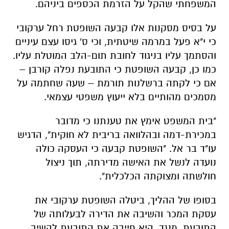
המשפחתי שהקל על הזרמת הכספים ביניהם.
על בסיס מסקנות אלו קבעה השופטת רחל ערקובי
כי י"א פעל במרמה שיטתית, וכי ס' גיסו עצם עיניים
והסתמך עליו בניגוד לחובת תום-הלב המוטלת עליו.
כמו כן, קבעה השופטת כי התובעת נפלה קורבן –
אם כי לקתה ברשלנות תורמת – שעה שחתמה על
מסמכים מהותיים בלא ייעוץ משפטי עצמאי.
"בית המשפט אימץ את טענתנו כי מדובר
במכירת-דמה ובהלוואה בריבית לא חוקית", הדגיש
עו"ד בר אל. "השופטת קבעה כי העסקה כולה
נועדה לנשל את האישה מדירתה, תוך ניצול
חולשתה ומצוקתה הכלכלית".
בסופו של ההליך, ביטלה השופטת ערקובי את
עסקת המכר והשיבה את הדירה לבעלותה של
התובעת. מנגד, היא חייבה את התובעת להשיב