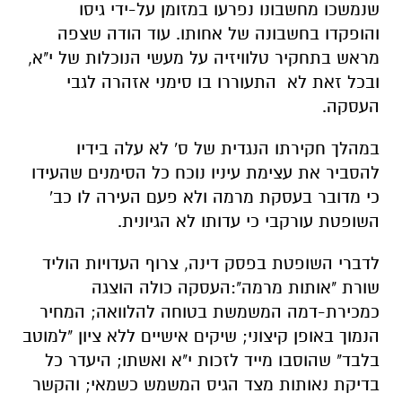
שנמשכו מחשבונו נפרעו במזומן על-ידי גיסו
והופקדו בחשבונה של אחותו. עוד הודה שצפה
מראש בתחקיר טלוויזיה על מעשי הנוכלות של י"א,
ובכל זאת לא התעוררו בו סימני אזהרה לגבי
העסקה.
במהלך חקירתו הנגדית של ס' לא עלה בידיו
להסביר את עצימת עיניו נוכח כל הסימנים שהעידו
כי מדובר בעסקת מרמה ולא פעם העירה לו כב'
השופטת עורקבי כי עדותו לא הגיונית.
לדברי השופטת בפסק דינה, צרוף העדויות הוליד
שורת "אותות מרמה":העסקה כולה הוצגה
כמכירת-דמה המשמשת בטוחה להלוואה; המחיר
הנמוך באופן קיצוני; שיקים אישיים ללא ציון "למוטב
בלבד" שהוסבו מייד לזכות י"א ואשתו; היעדר כל
בדיקת נאותות מצד הגיס המשמש כשמאי; והקשר