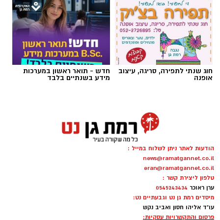
חוג שנתי לתפירה, סריגה, עיצוב
חדש - תואר ראשון במערכות
אופנה
מידע בשנתיים בלבד
צילום: כבאות והצלה לישראל
חשד להצתה מכוונת ברמת גן: שלוש שריפות פרצו
לפנות בוקר (שישי) בשלושה מוקדים סמוכים בעיר,
ובמהלכן נפגעו שבעה בני אדם באורח קל משאיפת
עשן. חוקר דליקות של כבאות והצלה קבע כי קיים
הודעות לאתר ניתן לשלוח במייל :
חשד ממשי להצתה מכוונת וכי ייתכן קשר בין כלל
news@ramatgannet.co.il
האירועים.
eran@ramatgannet.co.il
טלפון ליצירת קשר :
ערן ראוכר
0545243434
האירוע החל בשריפה שפרצה בעץ דקל ובלובי של
מיסדים רמת גן נט וגבעתיים נט:
בניין מגורים ברחוב הרצל. זמן קצר לאחר מכן
עו"ד אליהו חסון ואביב נקש
התקבל דיווח על שריפה נוספת בלובי של בניין
פרסום והתקשרויות עסקיות: