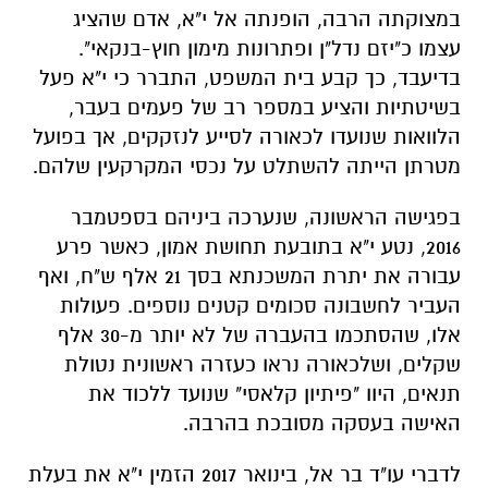
במצוקתה הרבה, הופנתה אל י"א, אדם שהציג
עצמו כ"יזם נדל"ן ופתרונות מימון חוץ-בנקאי".
בדיעבד, כך קבע בית המשפט, התברר כי י"א פעל
בשיטתיות והציע במספר רב של פעמים בעבר,
הלוואות שנועדו לכאורה לסייע לנזקקים, אך בפועל
מטרתן הייתה להשתלט על נכסי המקרקעין שלהם.
בפגישה הראשונה, שנערכה ביניהם בספטמבר
2016, נטע י"א בתובעת תחושת אמון, כאשר פרע
עבורה את יתרת המשכנתא בסך 21 אלף ש"ח, ואף
העביר לחשבונה סכומים קטנים נוספים. פעולות
אלו, שהסתכמו בהעברה של לא יותר מ-30 אלף
שקלים, ושלכאורה נראו כעזרה ראשונית נטולת
תנאים, היוו "פיתיון קלאסי" שנועד ללכוד את
האישה בעסקה מסובכת בהרבה.
לדברי עו"ד בר אל, בינואר 2017 הזמין י"א את בעלת