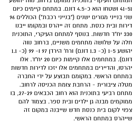
המתחם העיקרי בתוכנית ממוקם ברחוב נווה יהושע
41-51 ושטחו הוא כ-4.5 דונם. במתחם קיימים כיום
שני בנייני מגורים ישנים ("בנייני רכבת") הכוללים 96
דירות ובית כנסת. מתחם זה ייהרס ובמקומו ייבנו
330 יח"ד חדשות. בנוסף למתחם העיקרי, התוכנית
חלה על שלושה מתחמים משניים, ברחוב נווה
יהושע 1-5 (כ- 1.3 דונם) ורח' הירדן 97 ו- 99 (כ- 1.1
דונם). במתחמים אלו קיימות כיום 20 יח"ד. אלו
יהרסו, והדיירים במתחמים אלו יזכו לדירות חדשות
במתחם הראשי. במקומם תבוצע על ידי החברה
מטלה ציבורית - הרחבת צומת הכניסה לרחוב.
מתחם רביעי בתוכנית הוא רחוב הכבאים 27-29, בו
ממוקמים מבנה גן ילדים ובית ספר. בצמוד להם
צפוי לקום בית כנסת חדש שייבנה במקום זה
שייהרס במתחם הראשי.