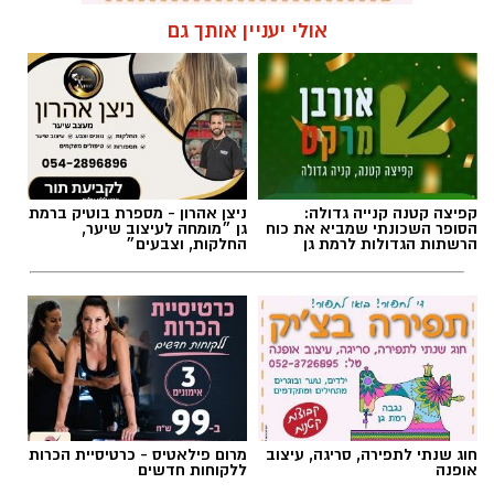
תגים:
פרשת השבוע
,
זמני כניסת השבת ברמת גן
אולי יעניין אותך גם
קפיצה קטנה קנייה גדולה:
ניצן אהרון - מספרת בוטיק ברמת
הסופר השכונתי שמביא את כוח
גן ״מומחה לעיצוב שיער,
הרשתות הגדולות לרמת גן
החלקות, וצבעים״
אילוסטרציה AI
חוג שנתי לתפירה, סריגה, עיצוב
מרום פילאטיס - כרטיסיית הכרות
הברכה מתחילה הרבה לפני הנס
אופנה
ללקוחות חדשים