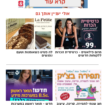
קרא עוד
אולי יעניין אותך גם
תגים:
יחידת סע״ר רמת גן
,
העסקת שב״חים רמת גן
מרום פילאטיס - כרטיסיית הכרות
לה פטיט כשאומנות וטעם
ללקוחות חדשים
נפגשים
הצטרפו לקבוצת החדשות השקטה של רמת גן נט ב-
WhatsApp כל החדשות לחצו כאן
צילום: דוברות עיריית רמת גן
חוג שנתי לתפירה, סריגה, עיצוב
חדש - תואר ראשון במערכות