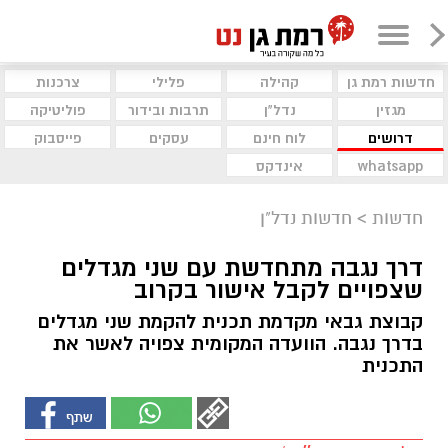
חדשות רמת גן
קהילה
פלילי
צרכנות
מגזין
נדל"ן
תרבות ובידור
פוליטיקה
דרושים
לוח חינם
עסקים
פייסבוק
whatsapp
אינדקס
חדשות
>
חדשות נדל"ן
דרך נגבה מתחדשת עם שני מגדלים
שצפויים לקבל אישור בקרוב
קבוצת גבאי מקדמת תכנית להקמת שני מגדלים
בדרך נגבה. הוועדה המקומית צפויה לאשר את
התכנית