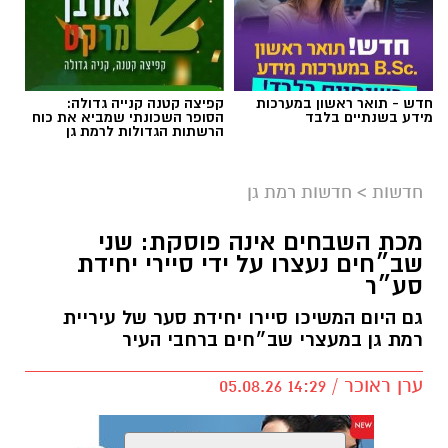
צילום: איחוד הצלה סניף רמת גן
כוחות ההצלה פועלים באזור רמת גן מסביב לשעון,
כשלפני זמן קצר הוזעקו הכוחות לרחוב הבעל שם
חדש - תואר ראשון במערכות
קפיצה קטנה קנייה גדולה:
מידע בשנתיים בלבד
הסופר השכונתי שמביא את כוח
טוב ברמת גן, הסמוך לרחובות הרא״ה ועוזיאל,
הרשתות הגדולות לרמת גן
בעקבות דיווח על תאונת עבודה.
חדשות
>
חדשות רמת גן
צוותי הרפואה העניקו סיוע רפואי ראשוני בזירה
לפצוע כבן 35, שלדברי עוברי אורח נפל מקומה
מכת השבחים אינה פוסקת: שני
ראשונה ונחבל בראשו.
שב״חים נעצרו על ידי סיירי יחידת
סע״ר
אמש הוזעקו כוחות ההצלה בשעה 20:26, לאחר
גם היום המשיכו סיירו יחידת סער של עיריית
שהתקבל דיווח במוקד 101 של מד"א במרחב דן על
רמת גן במעצרי שב״חים ברחבי העיר
רוכב אופנוע שנפגע מרכב בדרך זאב ז'בוטינסקי
ברמת גן. חובשים ופראמדיקים של מד"א העניקו
ערן ראוכר / 14:29 05.08.26
טיפול רפואי ופינו לבי"ח איכילוב, צעיר בן 22, במצב
בינוני עם חבלות בגפיים.