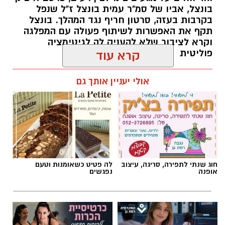
בונצל, אביו של סמ"ר עמית בונצל ז"ל שנפל
בקרבות בעזה, סרטון חריף נגד המהלך. בונצל
תקף את האפשרות לשיתוף פעולה עם המפלגה
וקרא לציבור שלא להעניק לה לגיטימציה
פוליטית
קרא עוד
אביב נקש / 16:19 09.08.26
אולי יעניין אותך גם
תגים:
איציק בונצל
,
יואב סגלוביץ'
חוג שנתי לתפירה, סריגה, עיצוב
לה פטיט כשאומנות וטעם
אופנה
נפגשים