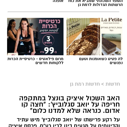
הסופר השכונתי שמביא את כוח
אופנה
הרשתות הגדולות לרמת גן
לה פטיט כשאומנות וטעם
מרום פילאטיס - כרטיסיית הכרות
נפגשים
ללקוחות חדשים
חדשות
>
חדשות רמת גן
האב השכול איציק בונצל במתקפה
חריפה על יואב סגלוביץ': "חצה קו
אדום. כנראה שלא למדנו כלום"
על רקע פרישתו של יואב סגלוביץ' מיש עתיד
והדיווחים על מגעים בינו לבין רע"ם, פרסם איציק