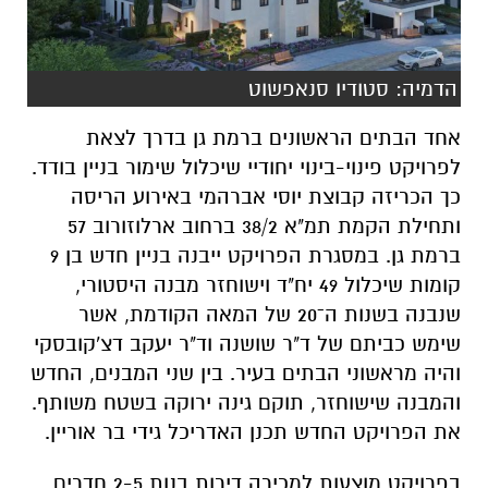
הדמיה: סטודיו סנאפשוט
אחד הבתים הראשונים ברמת גן בדרך לצאת
לפרויקט פינוי-בינוי יחודיי שיכלול שימור בניין בודד.
כך הכריזה
קבוצת יוסי אברהמי באירוע הריסה
ותחילת הקמת תמ"א 38/2 ברחוב ארלוזורוב 57
ברמת גן.
במסגרת הפרויקט ייבנה בניין חדש בן 9
קומות שיכלול 49 יח"ד וישוחזר מבנה היסטורי,
שנבנה בשנות ה־20 של המאה הקודמת, אשר
שימש כביתם של ד"ר שושנה וד"ר יעקב דצ'קובסקי
והיה מראשוני הבתים בעיר. בין שני המבנים, החדש
והמבנה שישוחזר, תוקם גינה ירוקה בשטח משותף.
את הפרויקט החדש תכנן האדריכל גידי בר אוריין.
בפרויקט מוצעות למכירה דירות בנות 2-5 חדרים,