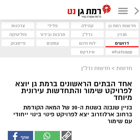
חדשות רמת גן
קהילה
פלילי
צרכנות
מגזין
נדל"ן
תרבות ובידור
פוליטיקה
דרושים
לוח חינם
עסקים
פייסבוק
whatsapp
אינדקס
חדשות
>
חדשות נדל"ן
אחד הבתים הראשונים ברמת גן יוצא
לפרויקט שימור והתחדשות עירונית
מיוחד
בניין שנבנה בשנות ה-20 של המאה הקודמת
ברחוב ארלוזרוב יצא לפרויקט פינוי בינוי ייחודי
עם שימור